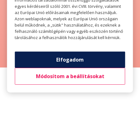
információs társadalommal összefüggő szolgáltatások
Köszönjük, hogy
egyes kérdéseiről szóló 2001. évi CVIII. törvény, valamint
az Európai Unió előírásainak megfelelően használjuk.
regisztráltál
Azon weblapoknak, melyek az Európai Unió országain
belül működnek, a „sütik" használatához, és ezeknek a
nyereményjátékunkra.
felhasználó számítógépén vagy egyéb eszközén történő
tárolásához a felhasználók hozzájárulását kell kérniük.
VISSZA A FŐOLDALRA
Elfogadom
Módosítom a beállításokat