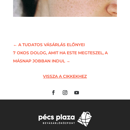
←
A TUDATOS VÁSÁRLÁS ELŐNYEI
7 OKOS DOLOG, AMIT HA ESTE MEGTESZEL, A
MÁSNAP JOBBAN INDUL
→
VISSZA A CIKKEKHEZ