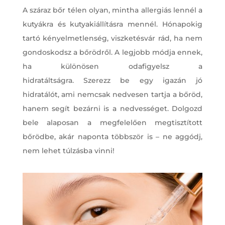
A száraz bőr télen olyan, mintha allergiás lennél a
kutyákra és kutyakiállításra mennél. Hónapokig
tartó kényelmetlenség, viszketésvár rád, ha nem
gondoskodsz a bőrödről. A legjobb módja ennek,
ha különösen odafigyelsz a
hidratáltságra. Szerezz be egy igazán jó
hidratálót, ami nemcsak nedvesen tartja a bőröd,
hanem segít bezárni is a nedvességet. Dolgozd
bele alaposan a megfelelően megtisztított
bőrödbe, akár naponta többször is – ne aggódj,
nem lehet túlzásba vinni!