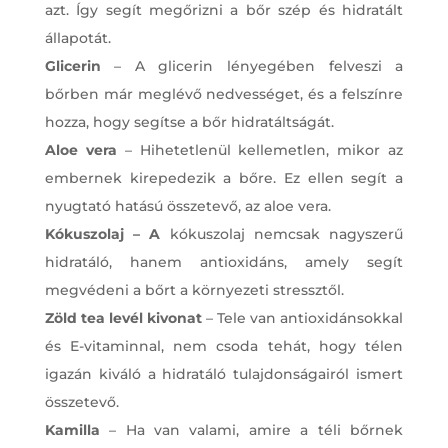
azt. Így segít megőrizni a bőr szép és hidratált
állapotát.
Glicerin
– A glicerin lényegében felveszi a
bőrben már meglévő nedvességet, és a felszínre
hozza, hogy segítse a bőr hidratáltságát.
Aloe vera
– Hihetetlenül kellemetlen, mikor az
embernek kirepedezik a bőre. Ez ellen segít a
nyugtató hatású összetevő, az aloe vera.
Kókuszolaj – A
kókuszolaj nemcsak nagyszerű
hidratáló, hanem antioxidáns, amely segít
megvédeni a bőrt a környezeti stressztől.
Zöld tea levél kivonat
– Tele van antioxidánsokkal
és E-vitaminnal, nem csoda tehát, hogy télen
igazán kiváló a hidratáló tulajdonságairól ismert
összetevő.
Kamilla
– Ha van valami, amire a téli bőrnek