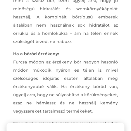
mint a száraz bőr, ezért ügyelj arra, hogy jó
minőségű hidratálót és szemkörnyékápolót
használj. A kombinált bőrtípusú emberek
általában nem használnak sok hidratálót az
orrukra és a homlokukra – ám ha télen ennek
szükségét érzed, ne habozz.
Ha a bőröd érzékeny:
Furcsa módon az érzékeny bőr nagyon hasonló
módon működik nyáron és télen is, mivel
szélsőséges időjárás esetén általában még
érzékenyebbé válik. Ha érzékeny bőröd van,
ügyelj arra, hogy ne súlyosbítsd a körülményeket,
azaz ne hámlassz és ne használj kemény
vegyszereket tartalmazó termékeket.
Ezenkívül a száraz bőrűekhez hasonlóan neked is