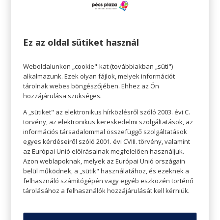
figyelned kell zuhanyozásnál a víz hőmérsékletét,
hogy ne szárítsd ki a bőrödet a szükségesnél
jobban.
Ez az oldal sütiket használ
Weboldalunkon „cookie"-kat (továbbiakban „süti")
alkalmazunk. Ezek olyan fájlok, melyek információt
tárolnak webes böngészőjében. Ehhez az Ön
hozzájárulása szükséges.
A „sütiket" az elektronikus hírközlésről szóló 2003. évi C.
törvény, az elektronikus kereskedelmi szolgáltatások, az
információs társadalommal összefüggő szolgáltatások
egyes kérdéseiről szóló 2001. évi CVIII. törvény, valamint
az Európai Unió előírásainak megfelelően használjuk.
Azon weblapoknak, melyek az Európai Unió országain
belül működnek, a „sütik" használatához, és ezeknek a
felhasználó számítógépén vagy egyéb eszközén történő
Ha a bőröd fakó:
tárolásához a felhasználók hozzájárulását kell kérniük.
Sajnos a bőr hajlamos télen kissé fénytelenné
válni. Ahhoz, hogy a bőr visszanyerje fényét,