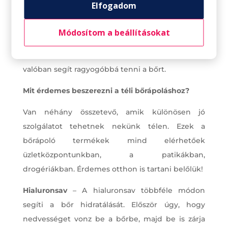
Elfogadom
érdemes gyengéd, kémiai hámlasztóval
hámlasztást végezni, DE ha a bőröd száraz vagy
Módosítom a beállításokat
érzékeny, télen hetente csupán egyszer.
Érdemes C-vitaminos szérumot is használni, ami
valóban segít ragyogóbbá tenni a bőrt.
Mit érdemes beszerezni a téli bőrápoláshoz?
Van néhány összetevő, amik különösen jó
szolgálatot tehetnek nekünk télen. Ezek a
bőrápoló termékek mind elérhetőek
üzletközpontunkban, a patikákban,
drogériákban. Érdemes otthon is tartani belőlük!
Hialuronsav
– A hialuronsav többféle módon
segíti a bőr hidratálását. Először úgy, hogy
nedvességet vonz be a bőrbe, majd be is zárja