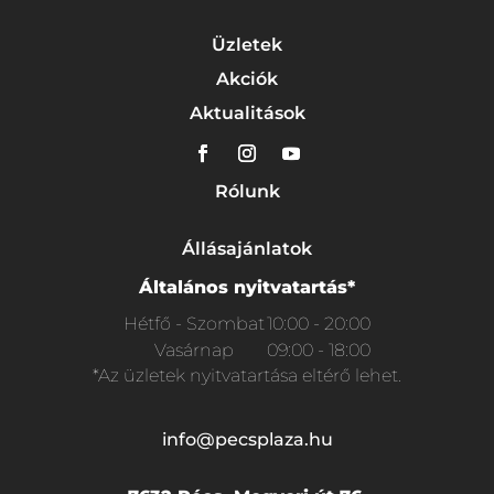
Üzletek
Akciók
Aktualitások
Rólunk
Állásajánlatok
Általános nyitvatartás*
Hétfő - Szombat
10:00 - 20:00
Vasárnap
09:00 - 18:00
*Az üzletek nyitvatartása eltérő lehet.
info@pecsplaza.hu