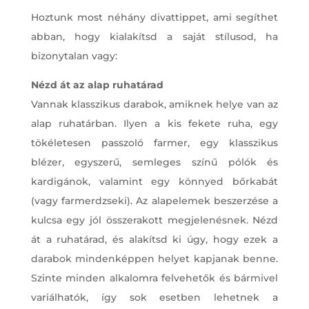
Hoztunk most néhány divattippet, ami segíthet
abban, hogy kialakítsd a saját stílusod, ha
bizonytalan vagy:
Nézd át az alap ruhatárad
Vannak klasszikus darabok, amiknek helye van az
alap ruhatárban. Ilyen a kis fekete ruha, egy
tökéletesen passzoló farmer, egy klasszikus
blézer, egyszerű, semleges színű pólók és
kardigánok, valamint egy könnyed bőrkabát
(vagy farmerdzseki). Az alapelemek beszerzése a
kulcsa egy jól összerakott megjelenésnek. Nézd
át a ruhatárad, és alakítsd ki úgy, hogy ezek a
darabok mindenképpen helyet kapjanak benne.
Szinte minden alkalomra felvehetők és bármivel
variálhatók, így sok esetben lehetnek a