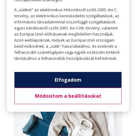
szánni a színekre, fazonokra, hogy megtaláld, mi
A „sütiket" az elektronikus hírközlésről szóló 2003. évi C.
az, ami igazán
téged fejez ki.
törvény, az elektronikus kereskedelmi szolgáltatások, az
információs társadalommal összefüggő szolgáltatások
Játssz a színekkel
egyes kérdéseiről szóló 2001. évi CVIII. törvény, valamint
az Európai Unió előírásainak megfelelően használjuk.
Ha félsz színt adni a megjelenésedhez, kezdd
Azon weblapoknak, melyek az Európai Unió országain
egyetlen színes darabbal, és a ruhatárad többi
belül működnek, a „sütik" használatához, és ezeknek a
felhasználó számítógépén vagy egyéb eszközén történő
részét tartsd meg semlegesnek. Ahogy múlik az
tárolásához a felhasználók hozzájárulását kell kérniük.
idő, és merészebb leszel, kiderül, hogy melyik
színkombináció illik legjobban a stílusodhoz. Ha
ez megvan, bátran vásárolhatsz színes ruhákat is
Elfogadom
a ruhatáradba.
Módosítom a beállításokat