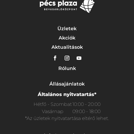
Üzletek
Akciók
Aktualitások
Rólunk
Állásajánlatok
Általános nyitvatartás*
Hétfő - Szombat
10:00 - 20:00
Vasárnap
09:00 - 18:00
*Az üzletek nyitvatartása eltérő lehet.