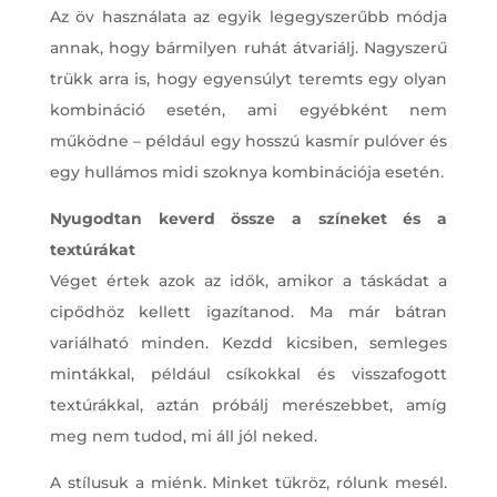
Az öv használata az egyik legegyszerűbb módja
annak, hogy bármilyen ruhát átvariálj. Nagyszerű
trükk arra is, hogy egyensúlyt teremts egy olyan
kombináció esetén, ami egyébként nem
működne – például egy hosszú kasmír pulóver és
egy hullámos midi szoknya kombinációja esetén.
Nyugodtan keverd össze a színeket és a
textúrákat
Véget értek azok az idők, amikor a táskádat a
cipődhöz kellett igazítanod. Ma már bátran
variálható minden. Kezdd kicsiben, semleges
mintákkal, például csíkokkal és visszafogott
textúrákkal, aztán próbálj merészebbet, amíg
meg nem tudod, mi áll jól neked.
A stílusuk a miénk. Minket tükröz, rólunk mesél.