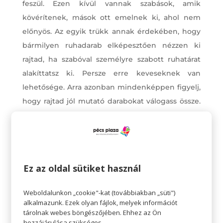
feszül. Ezen kívül vannak szabások, amik
kövérítenek, mások ott emelnek ki, ahol nem
előnyös. Az egyik trükk annak érdekében, hogy
bármilyen ruhadarab elképesztően nézzen ki
rajtad, ha szabóval személyre szabott ruhatárat
alakíttatsz ki. Persze erre keveseknek van
lehetősége. Arra azonban mindenképpen figyelj,
hogy rajtad jól mutató darabokat válogass össze.
Mindent inkább próbálj fel, mielőtt vásárolsz,
akkor nem ér meglepetés.
Találd meg személyes stílusod
Egy jellegzetes stílus kialakítása sok időbe
Ez az oldal sütiket használ
telhet. A személyes stílus kialakítása
tulajdonképpen kísérletezés eredménye; soha
Weboldalunkon „cookie"-kat (továbbiakban „süti")
alkalmazunk. Ezek olyan fájlok, melyek információt
nem tudhatod, mi áll jól, amíg nem vagy az
tárolnak webes böngészőjében. Ehhez az Ön
öltözőben, és fel nem próbálod. Érdemes időt
hozzájárulása szükséges.