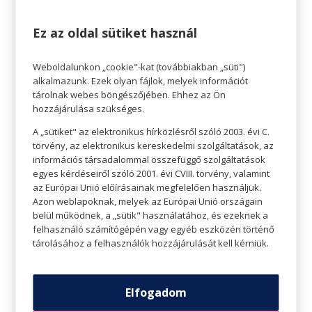
Ez az oldal sütiket használ
Weboldalunkon „cookie"-kat (továbbiakban „süti")
alkalmazunk. Ezek olyan fájlok, melyek információt
tárolnak webes böngészőjében. Ehhez az Ön
hozzájárulása szükséges.
A „sütiket" az elektronikus hírközlésről szóló 2003. évi C.
törvény, az elektronikus kereskedelmi szolgáltatások, az
információs társadalommal összefüggő szolgáltatások
egyes kérdéseiről szóló 2001. évi CVIII. törvény, valamint
az Európai Unió előírásainak megfelelően használjuk.
Azon weblapoknak, melyek az Európai Unió országain
belül működnek, a „sütik" használatához, és ezeknek a
A rollernek egyéb egészségügyi előnyei is
felhasználó számítógépén vagy egyéb eszközén történő
vannak.
tárolásához a felhasználók hozzájárulását kell kérniük.
E
z a kis helyet elfoglaló jármű a fogyásban is
kiváló segédeszköz, mert igen hatékonyan égeti
Elfogadom
a kalóriákat és a testzsírt. Rollerezés közben