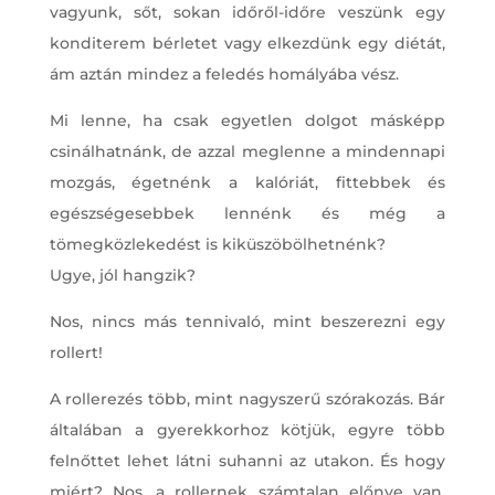
vagyunk, sőt, sokan időről-időre veszünk egy
konditerem bérletet vagy elkezdünk egy diétát,
ám aztán mindez a feledés homályába vész.
Mi lenne, ha csak egyetlen dolgot másképp
csinálhatnánk, de azzal meglenne a mindennapi
mozgás, égetnénk a kalóriát, fittebbek és
egészségesebbek lennénk és még a
tömegközlekedést is kiküszöbölhetnénk?
Ugye, jól hangzik?
Nos, nincs más tennivaló, mint beszerezni egy
rollert!
A rollerezés több, mint nagyszerű szórakozás. Bár
általában a gyerekkorhoz kötjük, egyre több
felnőttet lehet látni suhanni az utakon. És hogy
miért? Nos, a rollernek számtalan előnye van.