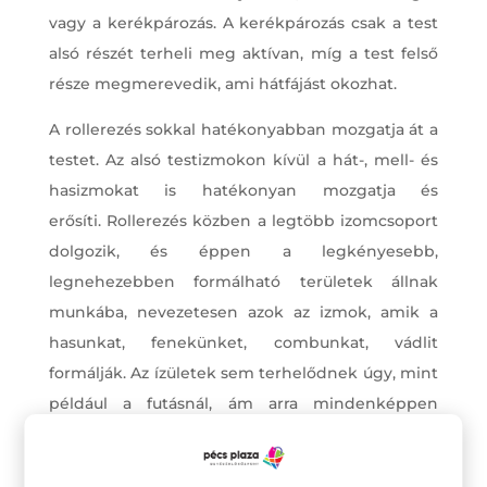
vagy a kerékpározás. A kerékpározás csak a test
alsó részét terheli meg aktívan, míg a test felső
része megmerevedik, ami hátfájást okozhat.
A rollerezés sokkal hatékonyabban mozgatja át a
testet. Az alsó testizmokon kívül a hát-, mell- és
hasizmokat is hatékonyan mozgatja és
erősíti. Rollerezés közben a legtöbb izomcsoport
dolgozik, és éppen a legkényesebb,
legnehezebben formálható területek állnak
munkába, nevezetesen azok az izmok, amik a
hasunkat, fenekünket, combunkat, vádlit
formálják. Az ízületek sem terhelődnek úgy, mint
például a futásnál, ám arra mindenképpen
figyelni kell, hogy váltott lábbal rollerezzünk,
hogy egyformán terhelődjenek az izmok.