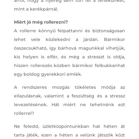
arról, hogy a nyereg sem töri fel a fenekünket,
mint a kerékpárnál.
Miért jó még rollerezni?
A rollerre könnyű felpattanni és biztonságosan
lehet vele közlekedni a járdán. Bármikor
összecsukható, így bárhová magunkkal vihetjük,
kis helyen is elfér, és még a stresszt is oldja,
hiszen rollerezés közben bármikor felbukkanhat
egy boldog gyerekkori emlék.
A rendszeres mozgás tökéletes módja az
ellazulásnak, valamint a feszültség és a stressz
levezetésének. Hát miért ne tehetnénk ezt
rollerrel?
Ne feledd, üzletközpontunkban hat héten át
tarta játék, ezen a héten a velünk játszók közt