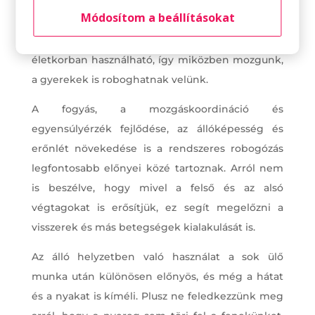
annyi kalóriát égetünk el, mint futással vagy
Módosítom a beállításokat
kerékpározással, de kisebb a sérülésveszély,
könnyű a mozgás, és a roller bármilyen
életkorban használható, így miközben mozgunk,
a gyerekek is roboghatnak velünk.
A fogyás, a mozgáskoordináció és
egyensúlyérzék fejlődése, az állóképesség és
erőnlét növekedése is a rendszeres robogózás
legfontosabb előnyei közé tartoznak. Arról nem
is beszélve, hogy mivel a felső és az alsó
végtagokat is erősítjük, ez segít megelőzni a
visszerek és más betegségek kialakulását is.
Az álló helyzetben való használat a sok ülő
munka után különösen előnyös, és még a hátat
és a nyakat is kíméli. Plusz ne feledkezzünk meg