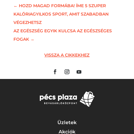
←
HOZD MAGAD FORMÁBA! ÍME 5 SZUPER
KALÓRIAGYILKOS SPORT, AMIT SZABADBAN
VÉGEZHETSZ
AZ EGÉSZSÉG EGYIK KULCSA AZ EGÉSZSÉGES
FOGAK
→
VISSZA A CIKKEKHEZ
Üzletek
Akciók