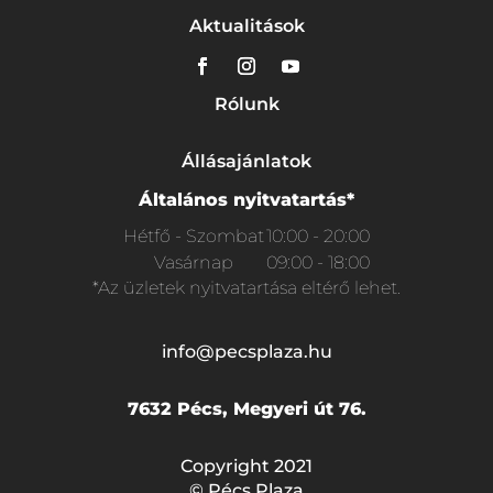
Aktualitások
Rólunk
Állásajánlatok
Általános nyitvatartás*
Hétfő - Szombat
10:00 - 20:00
Vasárnap
09:00 - 18:00
*Az üzletek nyitvatartása eltérő lehet.
info@pecsplaza.hu
7632 Pécs, Megyeri út 76.
Copyright 2021
© Pécs Plaza