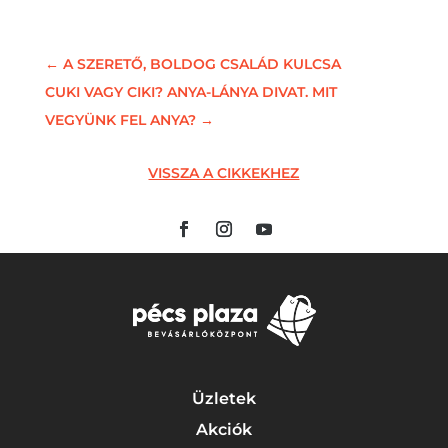
←
A SZERETŐ, BOLDOG CSALÁD KULCSA
CUKI VAGY CIKI? ANYA-LÁNYA DIVAT. MIT
VEGYÜNK FEL ANYA?
→
VISSZA A CIKKEKHEZ
Üzletek
Akciók