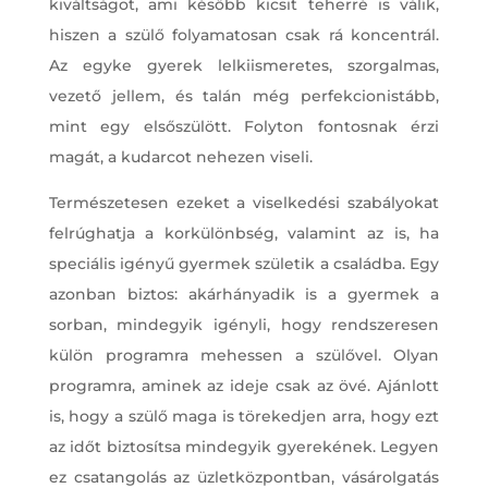
kiváltságot, ami később kicsit teherré is válik,
hiszen a szülő folyamatosan csak rá koncentrál.
Az egyke gyerek lelkiismeretes, szorgalmas,
vezető jellem, és talán még perfekcionistább,
mint egy elsőszülött. Folyton fontosnak érzi
magát, a kudarcot nehezen viseli.
Természetesen ezeket a viselkedési szabályokat
felrúghatja a korkülönbség, valamint az is, ha
speciális igényű gyermek születik a családba. Egy
azonban biztos: akárhányadik is a gyermek a
sorban, mindegyik igényli, hogy rendszeresen
külön programra mehessen a szülővel. Olyan
programra, aminek az ideje csak az övé. Ajánlott
is, hogy a szülő maga is törekedjen arra, hogy ezt
az időt biztosítsa mindegyik gyerekének. Legyen
ez csatangolás az üzletközpontban, vásárolgatás