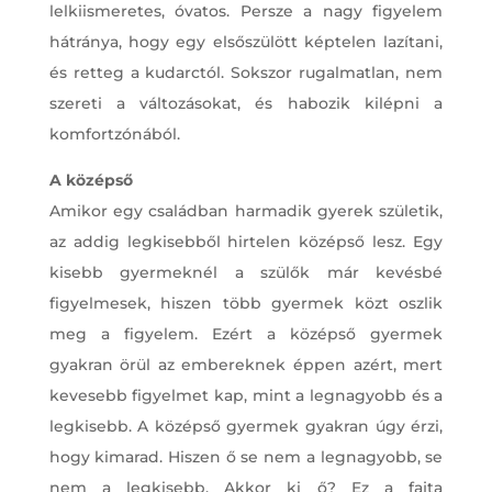
lelkiismeretes, óvatos. Persze a nagy figyelem
hátránya, hogy egy elsőszülött képtelen lazítani,
és retteg a kudarctól. Sokszor rugalmatlan, nem
szereti a változásokat, és habozik kilépni a
komfortzónából.
A középső
Amikor egy családban harmadik gyerek születik,
az addig legkisebből hirtelen középső lesz. Egy
kisebb gyermeknél a szülők már kevésbé
figyelmesek, hiszen több gyermek közt oszlik
meg a figyelem. Ezért a középső gyermek
gyakran örül az embereknek éppen azért, mert
kevesebb figyelmet kap, mint a legnagyobb és a
legkisebb. A középső gyermek gyakran úgy érzi,
hogy kimarad. Hiszen ő se nem a legnagyobb, se
nem a legkisebb. Akkor ki ő? Ez a fajta