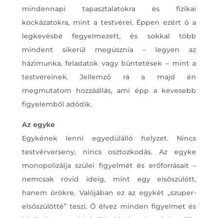
mindennapi tapasztalatokra és fizikai
kockázatokra, mint a testvérei. Éppen ezért ő a
legkevésbé fegyelmezett, és sokkal több
mindent sikerül megúsznia – legyen az
házimunka, feladatok vagy büntetések – mint a
testvéreinek. Jellemző rá a majd én
megmutatom hozzáállás, ami épp a kevesebb
figyelemből adódik.
Az egyke
Egykének lenni egyedülálló helyzet. Nincs
testvérverseny, nincs osztozkodás. Az egyke
monopolizálja szülei figyelmét és erőforrásait –
nemcsak rövid ideig, mint egy elsőszülött,
hanem örökre. Valójában ez az egykét „szuper-
elsőszülötté” teszi. Ő élvez minden figyelmet és