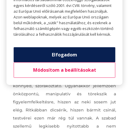
egyes kérdéseiről szóló 2001. évi CVIII. törvény, valamint
az Európai Unió előírásainak megfelelően használjuk.
Azon weblapoknak, melyek az Európai Unió országain
belül működnek, a „sütik" használatához, és ezeknek a
felhasználó számítógépén vagy egyéb eszközén történő
tárolásához a felhasználók hozzájárulását kell kérniük.
A legkisebb
A legfiatalabb általában a legszabadabb, hiszen a
szülők nála már mindent sokkal lazábban
Elfogadom
kezelnek. A rutinosabb, lazább szülői hozzáállás
Módosítom a beállításokat
miatt a legkisebb gyermek maga is lazább lesz.
Nem idegeskedik, nem stresszel. Mosolygós,
könnyed, szórakoztató. Ugyanakkor jellemzően
önközpontú, manipulatív és törekszik a
figyelemfelkeltésre, hiszen az neki sosem jut
elég. Ritkábban dicsérik, hiszen bármit csinál,
testvérei ezen már rég túl vannak. A szabad
szellemű legkisebb nyitottabb a nem