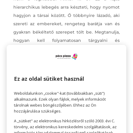
hierarchikus lebegés arra készteti, hogy nyomot
hagyjon a társai között. Ő többnyire lázadó, aki
szereti az embereket, rengeteg barátja van és
gyakran békéltető szerepet tölt be. Megtanulja,
hogyan kell folyamatosan tárgyalni és
kompromisszumokat kötni. Mivel otthon
kevesebb figyelmet kap, erősebbek a kötelékei a
barátaival, és kevésbé kötődik a családhoz, mint a
testvérei.
Ez az oldal sütiket használ
Weboldalunkon „cookie"-kat (továbbiakban „süti")
alkalmazunk. Ezek olyan fájlok, melyek információt
tárolnak webes böngészőjében. Ehhez az Ön
hozzájárulása szükséges.
A „sütiket" az elektronikus hírközlésről szóló 2003. évi C.
törvény, az elektronikus kereskedelmi szolgáltatások, az
információs társadalommal összefüggő szolgáltatások