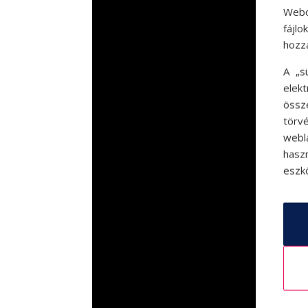
Webo
fájl
hozz
A „s
elek
össz
törvé
webl
hasz
eszkö