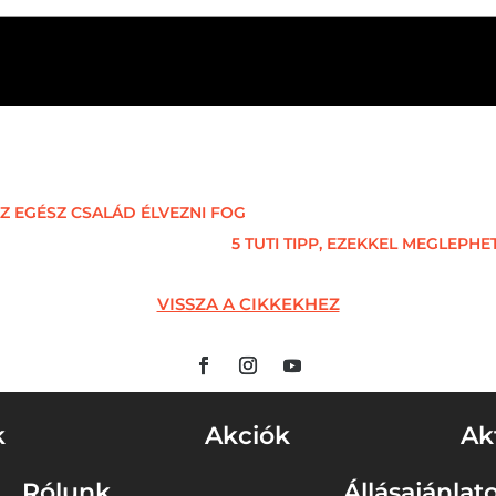
Z EGÉSZ CSALÁD ÉLVEZNI FOG
5 TUTI TIPP, EZEKKEL MEGLEPH
VISSZA A CIKKEKHEZ
k
Akciók
Ak
Rólunk
Állásajánlat