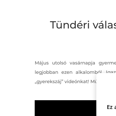
Tündéri vála
Május utolsó vasárnapja gyerm
legjobban ezen alkalomból. Iga
„gyerekszáj” videónkat! Műsorvezet
Ez 