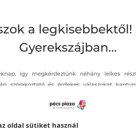
szok a legkisebbektől!
Gyerekszájban…
eknap, így megkérdeztünk néhány lelkes rész
zán szórakoztató és érdekes válaszokat kaptun
ő: Tokár Tamás További érdekes videókért iratkozz
az oldal sütiket használ