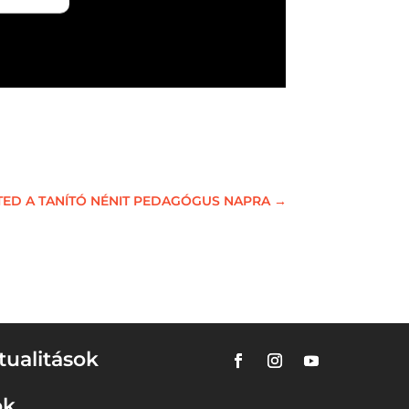
ETED A TANÍTÓ NÉNIT PEDAGÓGUS NAPRA
→
tualitások
ok