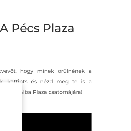
 A Pécs Plaza
tvevőt, hogy minek örülnének a
k, kattints és nézd meg te is a
 fel az Alba Plaza csatornájára!