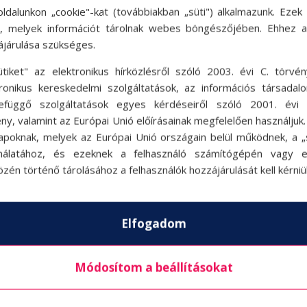
ldalunkon „cookie"-kat (továbbiakban „süti") alkalmazunk. Ezek 
ok, melyek információt tárolnak webes böngészőjében. Ehhez 
ájárulása szükséges.
ütiket" az elektronikus hírközlésről szóló 2003. évi C. törvén
tronikus kereskedelmi szolgáltatások, az információs társadal
efüggő szolgáltatások egyes kérdéseiről szóló 2001. évi C
ny, valamint az Európai Unió előírásainak megfelelően használjuk
apoknak, melyek az Európai Unió országain belül működnek, a „s
nálatához, és ezeknek a felhasználó számítógépén vagy 
zén történő tárolásához a felhasználók hozzájárulását kell kérniü
Elfogadom
Módosítom a beállításokat