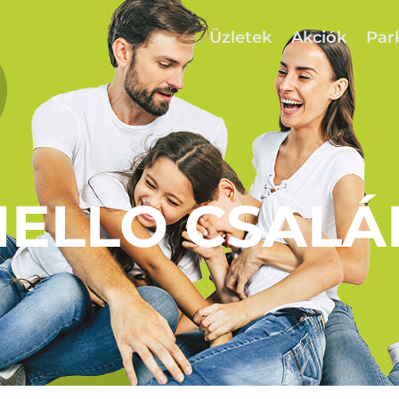
Üzletek
Akciók
Par
HELLO CSALÁ