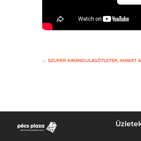
←
SZUPER KIRÁNDULÁSÖTLETEK, AMIKET A
Üzlete