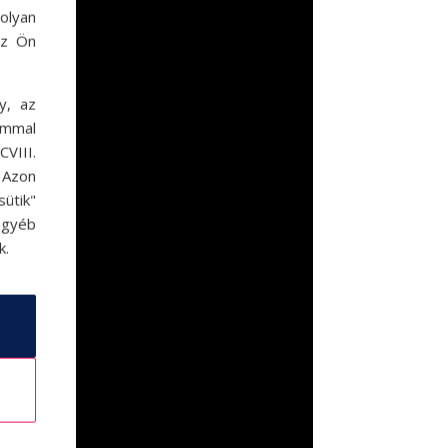
olyan
az Ön
y, az
ommal
VIII.
. Azon
ütik"
egyéb
k.