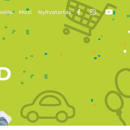
kolás
Mozi
Nyitvatartás
D