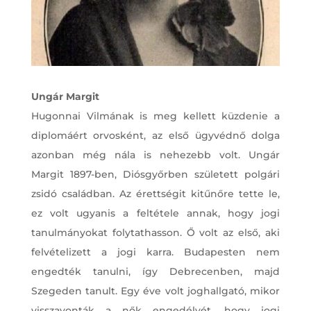
Ungár Margit
Hugonnai Vilmának is meg kellett küzdenie a
diplomáért orvosként, az első ügyvédnő dolga
azonban még nála is nehezebb volt. Ungár
Margit 1897-ben, Diósgyőrben született polgári
zsidó családban. Az érettségit kitűnőre tette le,
ez volt ugyanis a feltétele annak, hogy jogi
tanulmányokat folytathasson. Ő volt az első, aki
felvételizett a jogi karra. Budapesten nem
engedték tanulni, így Debrecenben, majd
Szegeden tanult. Egy éve volt joghallgató, mikor
visszavonták a nők engedélyét, hogy jogi