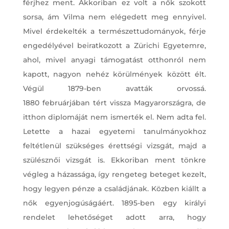
férjhez ment. Akkoriban ez volt a nők szokott
sorsa, ám Vilma nem elégedett meg ennyivel.
Mivel érdekelték a természettudományok, férje
engedélyével beiratkozott a Zürichi Egyetemre,
ahol, mivel anyagi támogatást otthonról nem
kapott, nagyon nehéz körülmények között élt.
Végül 1879-ben avatták orvossá.
1880 februárjában tért vissza Magyarországra, de
itthon diplomáját nem ismerték el. Nem adta fel.
Letette a hazai egyetemi tanulmányokhoz
feltétlenül szükséges érettségi vizsgát, majd a
szülésznői vizsgát is. Ekkoriban ment tönkre
végleg a házassága, így rengeteg beteget kezelt,
hogy legyen pénze a családjának. Közben kiállt a
nők egyenjogúságáért. 1895-ben egy királyi
rendelet lehetőséget adott arra, hogy