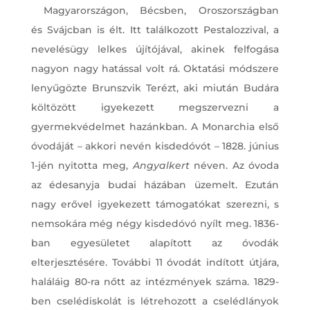
Magyarországon, Bécsben, Oroszországban
és Svájcban is élt. Itt találkozott Pestalozzival, a
nevelésügy lelkes újítójával, akinek felfogása
nagyon nagy hatással volt rá. Oktatási módszere
lenyűgözte Brunszvik Terézt, aki miután Budára
költözött igyekezett megszervezni a
gyermekvédelmet hazánkban. A Monarchia első
óvodáját – akkori nevén kisdedóvót – 1828. június
1-jén nyitotta meg,
Angyalkert
néven. Az óvoda
az édesanyja budai házában üzemelt. Ezután
nagy erővel igyekezett támogatókat szerezni, s
nemsokára még négy kisdedóvó nyílt meg. 1836-
ban egyesületet alapított az óvodák
elterjesztésére. További 11 óvodát indított útjára,
haláláig 80-ra nőtt az intézmények száma. 1829-
ben cselédiskolát is létrehozott a cselédlányok