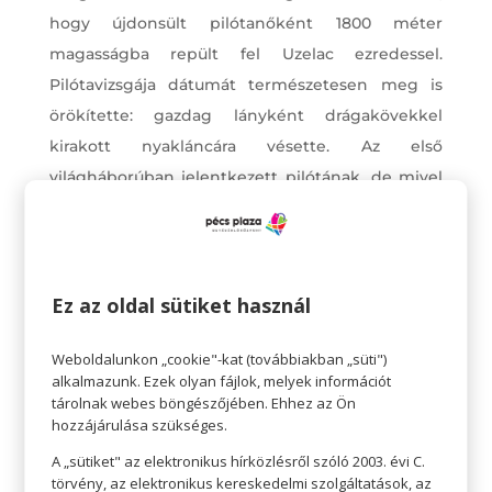
hogy újdonsült pilótanőként 1800 méter
magasságba repült fel Uzelac ezredessel.
Pilótavizsgája dátumát természetesen meg is
örökítette: gazdag lányként drágakövekkel
kirakott nyakláncára vésette. Az első
világháborúban jelentkezett pilótának, de mivel
elutasították, meg kellett elégednie a rövid ideig
tartó ápolónői szolgálattal.
A világháború miatt abba kellett hagynia a
repülést, és soha többé nem szállhatott fel. A
Ez az oldal sütiket használ
második világháború aztán zsidó származása
Weboldalunkon „cookie"-kat (továbbiakban „süti")
miatt Olaszországba űzte, ahol nyomorban élte le
alkalmazunk. Ezek olyan fájlok, melyek információt
hátralévő életét. Számos légibemutatót, versenyt
tárolnak webes böngészőjében. Ehhez az Ön
csinált végig abban a 3 évben, amíg repülhetett,
hozzájárulása szükséges.
és bár több nem adatott meg neki, így is beírta
A „sütiket" az elektronikus hírközlésről szóló 2003. évi C.
törvény, az elektronikus kereskedelmi szolgáltatások, az
nevét a történelembe.