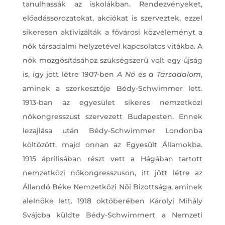
tanulhassák az iskolákban. Rendezvényeket,
előadássorozatokat, akciókat is szerveztek, ezzel
sikeresen aktivizálták a fővárosi közvéleményt a
nők társadalmi helyzetével kapcsolatos vitákba. A
nők mozgósításához szükségszerű volt egy újság
is, így jött létre 1907-ben
A Nő és a Társadalom
,
aminek a szerkesztője Bédy-Schwimmer lett.
1913-ban az egyesület sikeres nemzetközi
nőkongresszust szervezett Budapesten. Ennek
lezajlása után Bédy-Schwimmer Londonba
költözött, majd onnan az Egyesült Államokba.
1915 áprilisában részt vett a Hágában tartott
nemzetközi nőkongresszuson, itt jött létre az
Állandó Béke Nemzetközi Női Bizottsága, aminek
alelnöke lett. 1918 októberében Károlyi Mihály
Svájcba küldte Bédy-Schwimmert a Nemzeti