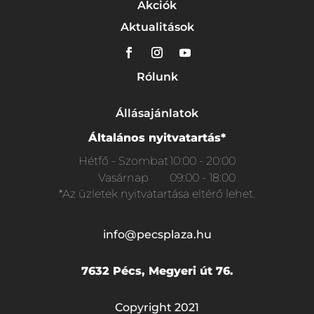
Akciók
Aktualitások
Rólunk
Állásajánlatok
Általános nyitvatartás*
Hétfő - Szombat
10:00 - 20:00
Vasárnap
09:00 - 18:00
*Az üzletek nyitvatartása eltérő lehet.
info@pecsplaza.hu
7632 Pécs, Megyeri út 76.
Copyright 2021