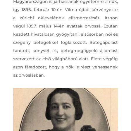
Magyarországon is járhassanak egyetemre a nők,
így 1896. február 10-én Vilma újból kérvényezte
a zürichi oklevelének elismertetését. Itthon
végül 1897. május 14-én avatták orvossá. Ezután
kezdett hivatalosan gyógyítani, elsősorban női és
szegény betegekkel foglalkozott. Betegápolást
tanított, könyvet írt, betegmegfigyelő állomást
szervezett az első világháború alatt. Élete végéig
azon fáradozott, hogy a nők is részt vehessenek
az orvoslásban.