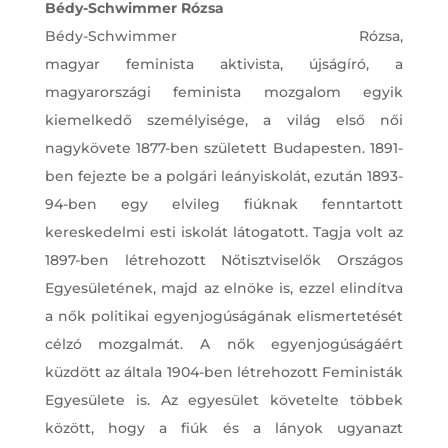
Bédy-Schwimmer Rózsa
Bédy-Schwimmer Rózsa,
magyar feminista aktivista, újságíró, a
magyarországi feminista mozgalom egyik
kiemelkedő személyisége, a világ első női
nagykövete 1877-ben született Budapesten. 1891-
ben fejezte be a polgári leányiskolát, ezután 1893-
94-ben egy elvileg fiúknak fenntartott
kereskedelmi esti iskolát látogatott. Tagja volt az
1897-ben létrehozott Nőtisztviselők Országos
Egyesületének, majd az elnöke is, ezzel elindítva
a nők politikai egyenjogúságának elismertetését
célzó mozgalmát. A nők egyenjogúságáért
küzdött az általa 1904-ben létrehozott Feministák
Egyesülete is. Az egyesület követelte többek
között, hogy a fiúk és a lányok ugyanazt