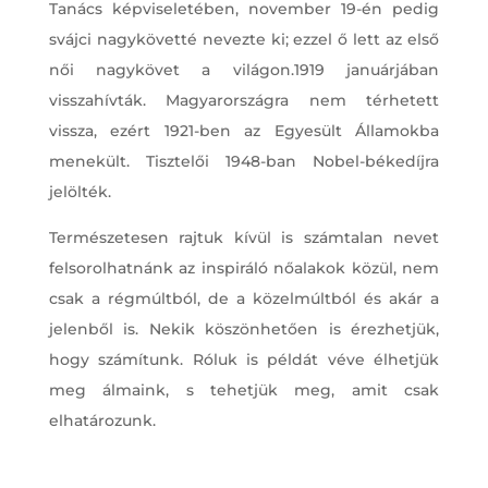
Tanács képviseletében, november 19-én pedig
svájci nagykövetté nevezte ki; ezzel ő lett az első
női nagykövet a világon.1919 januárjában
visszahívták. Magyarországra nem térhetett
vissza, ezért 1921-ben az Egyesült Államokba
menekült. Tisztelői 1948-ban Nobel-békedíjra
jelölték.
Természetesen rajtuk kívül is számtalan nevet
felsorolhatnánk az inspiráló nőalakok közül, nem
csak a régmúltból, de a közelmúltból és akár a
jelenből is. Nekik köszönhetően is érezhetjük,
hogy számítunk. Róluk is példát véve élhetjük
meg álmaink, s tehetjük meg, amit csak
elhatározunk.