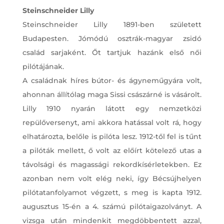
Steinschneider Lilly
Steinschneider Lilly 1891-ben született
Budapesten. Jómódú osztrák-magyar zsidó
család sarjaként. Őt tartjuk hazánk első női
pilótájának.
A családnak híres bútor- és ágyneműgyára volt,
ahonnan állítólag maga Sissi császárné is vásárolt.
Lilly 1910 nyarán látott egy nemzetközi
repülőversenyt, ami akkora hatással volt rá, hogy
elhatározta, belőle is pilóta lesz. 1912-től fel is tűnt
a pilóták mellett, ő volt az előírt kötelező utas a
távolsági és magassági rekordkísérletekben. Ez
azonban nem volt elég neki, így Bécsújhelyen
pilótatanfolyamot végzett, s meg is kapta 1912.
augusztus 15-én a 4. számú pilótaigazolványt. A
vizsga után mindenkit megdöbbentett azzal,