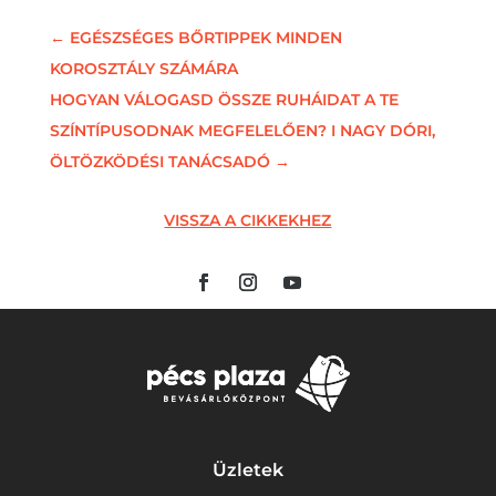
←
EGÉSZSÉGES BŐRTIPPEK MINDEN
KOROSZTÁLY SZÁMÁRA
HOGYAN VÁLOGASD ÖSSZE RUHÁIDAT A TE
SZÍNTÍPUSODNAK MEGFELELŐEN? I NAGY DÓRI,
ÖLTÖZKÖDÉSI TANÁCSADÓ
→
VISSZA A CIKKEKHEZ
Üzletek