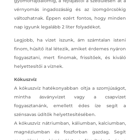
gyomorfájdalomig, a fejfájástól a szédülésen át a
vérnyomás ingadozásáig és az izomgörcsökig
változhatnak. Éppen ezért fontos, hogy minden
nap igyunk legalább 2 liter folyadékot.
Legjobb, ha vizet iszunk, ám számtalan isteni
finom, hűsítő ital létezik, amiket érdemes nyáron
fogyasztani, mert finomak, frissítőek, és kiváló
helyettesítői a víznek.
Kókuszvíz
A kókuszvíz hatékonyabban oltja a szomjúságot,
mintha ásványvizet vagy a csapvizet
fogyasztanánk, emellett édes íze segít a
szénsavas üdítők helyettesítésében.
A kókuszvíz nátriumban, káliumban, kalciumban,
magnéziumban és foszforban gazdag. Segít