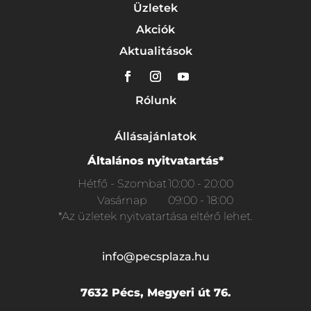
Üzletek
Akciók
Aktualitások
Rólunk
Állásajánlatok
Általános nyitvatartás*
Hétfő - Szombat
10:00 - 20:00
Vasárnap
09:00 - 18:00
*Az üzletek nyitvatartása eltérő lehet.
info@pecsplaza.hu
7632 Pécs, Megyeri út 76.