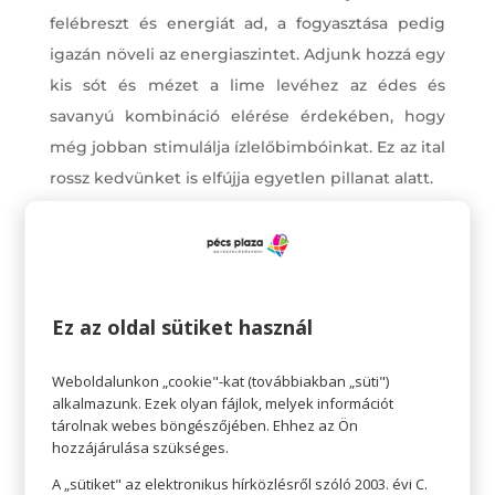
felébreszt és energiát ad, a fogyasztása pedig
igazán növeli az energiaszintet. Adjunk hozzá egy
kis sót és mézet a lime levéhez az édes és
savanyú kombináció elérése érdekében, hogy
még jobban stimulálja ízlelőbimbóinkat. Ez az ital
rossz kedvünket is elfújja egyetlen pillanat alatt.
Emellett a limonádé tele van C-vitaminnal,
megakadályozza az emésztési zavarokat,
méregtelenít, a citrom savas jellege segít
eltávolítani a fogainkra ragadt szennyeződéseket
Ez az oldal sütiket használ
valamint elősegíti a friss leheletet is, így ideális a
szájhigiéniához.
Weboldalunkon „cookie"-kat (továbbiakban „süti")
A limonádé segít pótolni azokat a sókat is,
alkalmazunk. Ezek olyan fájlok, melyek információt
tárolnak webes böngészőjében. Ehhez az Ön
amelyek elvesznek az izzadás miatt, de még
hozzájárulása szükséges.
ezeken a tulajdonságokon kívül is számos remek
A „sütiket" az elektronikus hírközlésről szóló 2003. évi C.
tulajdonsággal bír, így érdemes fogyasztani, akár