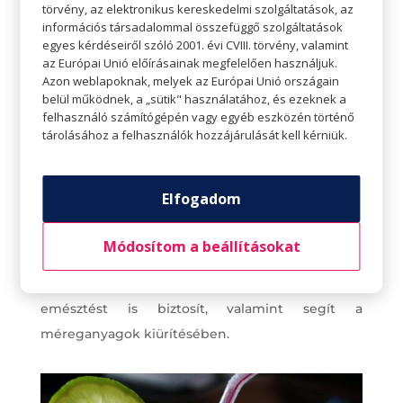
törvény, az elektronikus kereskedelmi szolgáltatások, az
minden nap.
információs társadalommal összefüggő szolgáltatások
egyes kérdéseiről szóló 2001. évi CVIII. törvény, valamint
Görögdinnyelé
az Európai Unió előírásainak megfelelően használjuk.
Azon weblapoknak, melyek az Európai Unió országain
Ha valaha is szerettünk volna
vizet enni vagy
belül működnek, a „sütik" használatához, és ezeknek a
gyümölcsöt inni
, nos, akkor a görögdinnye az,
felhasználó számítógépén vagy egyéb eszközén történő
amit keresünk. Vajon a görögdinnye étel vagy
tárolásához a felhasználók hozzájárulását kell kérniük.
ital? Hiszen végülis minden falat 90% vizet
tartalmaz! A görögdinnye leve azonnal hűsít –
Elfogadom
fizikailag és szellemileg egyaránt. Emellett segít
enyhíteni a fáradtságot és a stresszt, jó a fejfájás
Módosítom a beállításokat
enyhítésére egy perzselő forró nyári napon is, és
mivel a görögdinnye rostokban gazdag, jó
emésztést is biztosít, valamint segít a
méreganyagok kiürítésében.