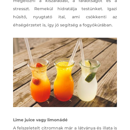
megelőzni a kiszáradást, a fáradtságot és a
stresszt. Remekül hidratálja testünket. Igazi
hűsítő, nyugtató ital, ami csökkenti az
éhségérzetet is, így jó segítség a fogyókúrában.
Lime juice vagy limonádé
A felszeletelt citromnak már a látványa és illata is