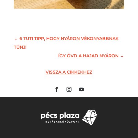
←
6 TUTI TIPP, HOGY NYÁRON VÉKONYABBNAK
TŰNJ!
ÍGY ÓVD A HAJAD NYÁRON
→
VISSZA A CIKKEKHEZ