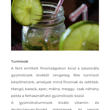
Turmixok
A fent említett finomságokon kívül a szezonális
gyümölcsök levéből rengeteg féle turmixot
készíthetünk, amelyek mind finomak és üdítőek.
Mangó, barack, eper, málna, meggy- csak néhány
példa a felhasználható gyümölcsök közül.
A gyümölcsturmixok kiváló vitamin- és
ásványianyag-forrást jelentenek, és persze