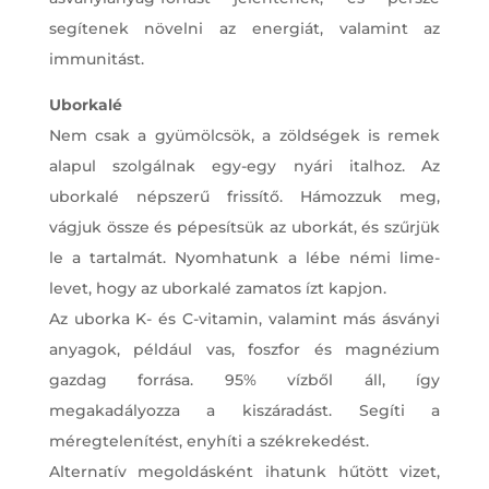
segítenek növelni az energiát, valamint az
immunitást.
Uborkalé
Nem csak a gyümölcsök, a zöldségek is remek
alapul szolgálnak egy-egy nyári italhoz. Az
uborkalé népszerű frissítő. Hámozzuk meg,
vágjuk össze és pépesítsük az uborkát, és szűrjük
le a tartalmát. Nyomhatunk a lébe némi lime-
levet, hogy az uborkalé zamatos ízt kapjon.
Az uborka K- és C-vitamin, valamint más ásványi
anyagok, például vas, foszfor és magnézium
gazdag forrása. 95% vízből áll, így
megakadályozza a kiszáradást. Segíti a
méregtelenítést, enyhíti a székrekedést.
Alternatív megoldásként ihatunk hűtött vizet,