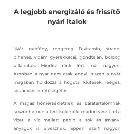
A legjobb energizáló és frissítő
nyári italok
Nyár, napfény, rengeteg D-vitamin, strand,
pihenés, vidám gyerekkacaj, gondtalan, boldog
pillanatok. Mindez ránk fért már nagyon.
Azonban a nyár nem csak ennyi, hiszen a nyár
magában hordozza a hőguta, kiütések, leégés,
kiszáradás lehetőségét is.
A magas hőmérsékletnek és páratartalomnak
köszönhetően a test különféle módon veszíti el a
vizet, a víz mellett pedig a sók és ásványi
anyagok is elvesznek. Éppen ezért nagyon