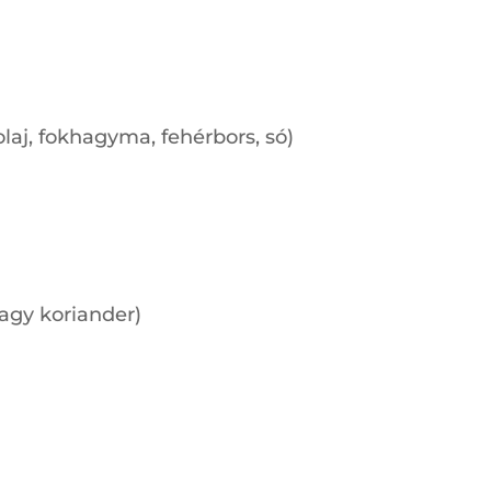
laj, fokhagyma, fehérbors, só)
vagy koriander)