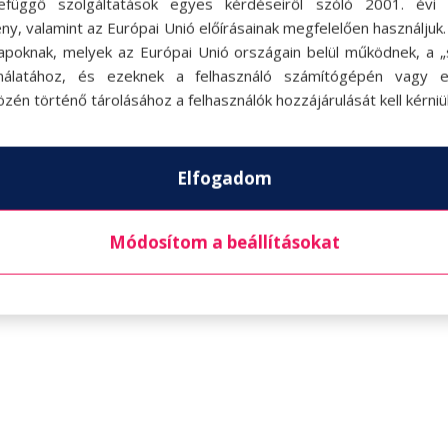
efüggő szolgáltatások egyes kérdéseiről szóló 2001. évi C
ny, valamint az Európai Unió előírásainak megfelelően használjuk
apoknak, melyek az Európai Unió országain belül működnek, a „s
nálatához, és ezeknek a felhasználó számítógépén vagy 
.
zén történő tárolásához a felhasználók hozzájárulását kell kérniü
ajat, az oregánót, az ecetet, a babérlevelet, a
int sózzuk.
a öntjük és alaposan elkeverjük, hogy a csirke
Elfogadom
k a pácban a csirkét.
zzük a csirkét.
Módosítom a beállításokat
e és mindkét oldalát 8 percig süssük. Sütés közb
ódjon.
egszórjhatjuk friss petrezselyemmel.