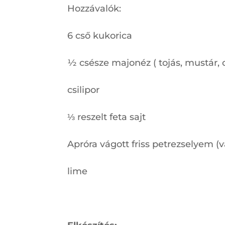
Hozzávalók:
6 cső kukorica
½ csésze majonéz ( tojás, mustár, o
csilipor
⅓ reszelt feta sajt
Apróra vágott friss petrezselyem (
lime