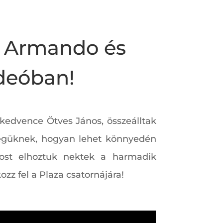
s? Armando és
ideóban!
kedvence Ötves János, összeálltak
ségüknek, hogyan lehet könnyedén
 Most elhoztuk nektek a harmadik
ozz fel a Plaza csatornájára!