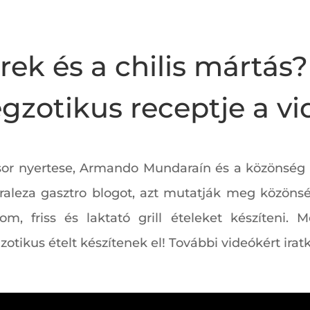
rek és a chilis mártá
gzotikus receptje a v
or nyertese, Armando Mundaraín és a közönség 
aleza gasztro blogot, azt mutatják meg közön
om, friss és laktató grill ételeket készíteni.
tikus ételt készítenek el! További videókért iratk