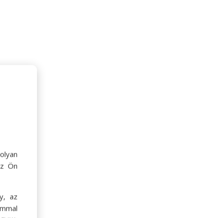
olyan
az Ön
y, az
ommal