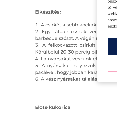
össz
törvé
Elkészités:
webl
hasz
A csirkét kisebb kockákra vágjuk
eszkö
Egy tálban összekeverjük az ol
barbecue szószt. A végén ízlés szer
A felkockázott csirkét a pácb
Körülbelül 20-30 percig pihentessü
Fa nyársakat veszünk elő és rátű
A nyársakat helyezzük a grillr
páclével, hogy jobban karamellizál
A kész nyársakat tálalás előtt m
Elote kukorica