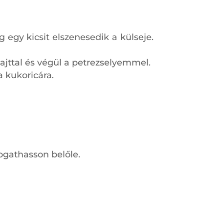
 egy kicsit elszenesedik a külseje.
ajttal és végül a petrezselyemmel.
a kukoricára.
ogathasson belőle.