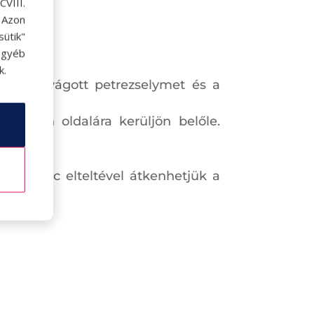
VIII.
. Azon
ütik"
egyéb
k.
z apróra vágott petrezselymet és a
 minden oldalára kerüljön belőle.
en 3 perc elteltével átkenhetjük a