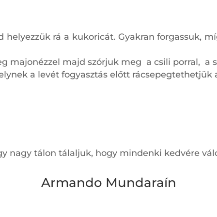
d helyezzük rá a kukoricát. Gyakran forgassuk, míg
g majonézzel majd szórjuk meg a csili porral, a s
melynek a levét fogyasztás előtt rácsepegtethetjük 
gy nagy tálon tálaljuk, hogy mindenki kedvére vál
Armando Mundaraín