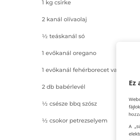
1 kg csirke
2 kanál olívaolaj
½ teáskanál só
1 evőkanál oregano
1 evőkanál fehérborecet vagy alm
Ez 
2 db babérlevél
Webo
½ csésze bbq szósz
fájl
hozz
½ csokor petrezselyem
A „s
elek