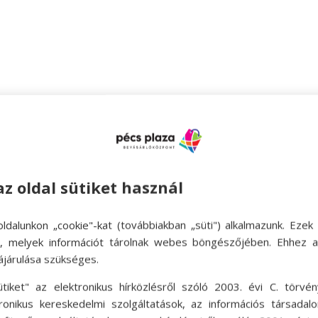
aecet
az oldal sütiket használ
ldalunkon „cookie"-kat (továbbiakban „süti") alkalmazunk. Ezek 
ok, melyek információt tárolnak webes böngészőjében. Ehhez 
ájárulása szükséges.
ütiket" az elektronikus hírközlésről szóló 2003. évi C. törvén
tronikus kereskedelmi szolgáltatások, az információs társadal