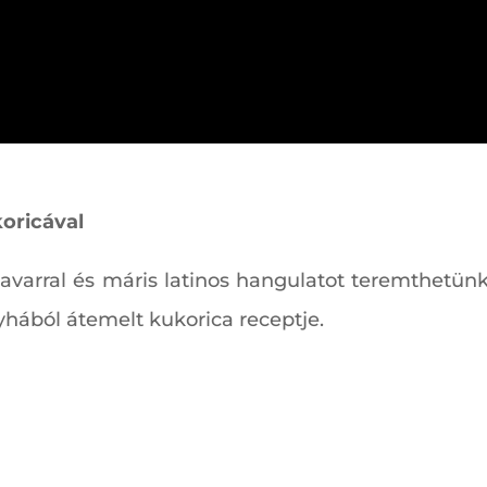
koricával
avarral és máris latinos hangulatot teremthetünk 
yhából átemelt kukorica receptje.