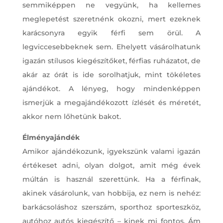
semmiképpen ne vegyünk, ha kellemes
meglepetést szeretnénk okozni, mert ezeknek
karácsonyra egyik férfi sem örül. A
legviccesebbeknek sem. Ehelyett vásárolhatunk
igazán stílusos kiegészítőket, férfias ruházatot, de
akár az órát is ide sorolhatjuk, mint tökéletes
ajándékot. A lényeg, hogy mindenképpen
ismerjük a megajándékozott ízlését és méretét,
akkor nem lőhetünk bakot.
Élményajándék
Amikor ajándékozunk, igyekszünk valami igazán
értékeset adni, olyan dolgot, amit még évek
múltán is használ szerettünk. Ha a férfinak,
akinek vásárolunk, van hobbija, ez nem is nehéz:
barkácsoláshoz szerszám, sporthoz sporteszköz,
autóhoz autós kiegészítő – kinek mi fontos. Ám