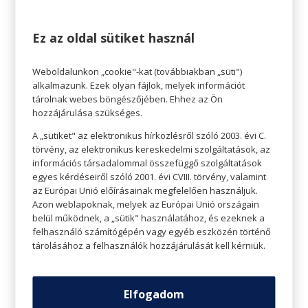
ajándékba. Természetesen nem olyan, amit majd
aztán az asszony használ! Férfias konyhai
Ez az oldal sütiket használ
játékszer is szép számmal kapható, amik közül
lehet válogatni.
Weboldalunkon „cookie"-kat (továbbiakban „süti")
alkalmazunk. Ezek olyan fájlok, melyek információt
tárolnak webes böngészőjében. Ehhez az Ön
hozzájárulása szükséges.
A „sütiket" az elektronikus hírközlésről szóló 2003. évi C.
törvény, az elektronikus kereskedelmi szolgáltatások, az
információs társadalommal összefüggő szolgáltatások
egyes kérdéseiről szóló 2001. évi CVIII. törvény, valamint
az Európai Unió előírásainak megfelelően használjuk.
Azon weblapoknak, melyek az Európai Unió országain
belül működnek, a „sütik" használatához, és ezeknek a
felhasználó számítógépén vagy egyéb eszközén történő
tárolásához a felhasználók hozzájárulását kell kérniük.
Elfogadom
Okos kütyük