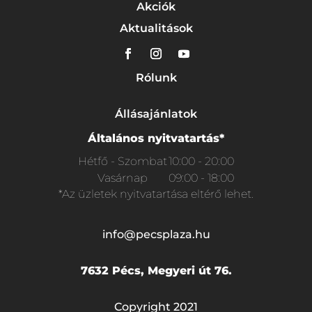
Akciók
Aktualitások
Rólunk
Állásajánlatok
Általános nyitvatartás*
Hétfő - Szombat
10:00 - 20:00
Vasárnap
09:00 - 18:00
*Az üzletek nyitvatartása eltérő lehet.
info@pecsplaza.hu
7632 Pécs, Megyeri út 76.
Copyright 2021