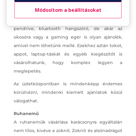
Az okos kütyük, szórakoztató elektronikai cikkek
Módosítom a beállításokat
igazán praktikus ajándékok lehetnek, ha férfinak
vásárolunk. Telefonok, fülhallgatók, laptopok,
pendrive, bluetooth hangszóró, de akár az
okosóra vagy a gaming egér is olyan ajándék,
amivel nem lőhetünk mellé. Ezekhez aztán tokot,
appot, laptop-táskát és egyéb kiegészítőt is
vásárolhatunk, hogy komplex legyen a
meglepetés.
Az üzletközpontban is mindenképp érdemes
körülnézni, mindenki kiemelt ajánlatok közül
válogathat.
Ruhanemű
A ruhaneműk vásárlása karácsonyra egyáltalán
nem tilos, kivéve a zoknit. Zoknit és alsónadrágot