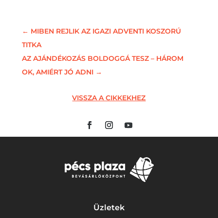
←
MIBEN REJLIK AZ IGAZI ADVENTI KOSZORÚ
TITKA
AZ AJÁNDÉKOZÁS BOLDOGGÁ TESZ – HÁROM
OK, AMIÉRT JÓ ADNI
→
VISSZA A CIKKEKHEZ
Üzletek