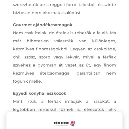
szerezhetők be a reggeli forró italokból, és szinte
biztosan nem okoznak csalódást.
Gourmet ajándékcsomagok
Nem csak italok, de ételek is tehetők a fa alá. Ma
már hihetetlen választék van különleges,
kézműves finomságokból. Legyen az csokoládé,
chili szósz, szörp vagy lekvár, mivel a férfiak
szívéhez a gyomrán át vezet az út, egy finom
kézműves ételcsomaggal garantáltan nem
fogunk mellé.
Egyedi konyhai eszközök
Mint írtuk, a férfiak imádják a hasukat, a
legtöbben remekül főznek is, élvezetük lelik
abban, ha összeüthetnek valami finomságot.
Nekik lehet kimondottan jó egy konyhai eszköz