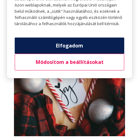
Készítsünk saját kezűleg ajándékot
Azon weblapoknak, melyek az Európai Unió országain
Egy kis kreativitással kevés pénzből is nagyszerű
belül működnek, a „sütik" használatához, és ezeknek a
felhasználó számítógépén vagy egyéb eszközén történő
ajándékok készíthetők. Az interneten kis
tárolásához a felhasználók hozzájárulását kell kérniük.
keresgéléssel remek ötletekre lehet bukkanni, a
megvalósításhoz pedig nem kell más csak az
alapanyagok, ügyesség és egy kis kitartás.
Elfogadom
Módosítom a beállításokat