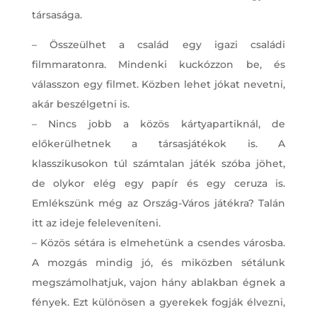
társasága.
– Összeülhet a család egy igazi családi
filmmaratonra. Mindenki kuckózzon be, és
válasszon egy filmet. Közben lehet jókat nevetni,
akár beszélgetni is.
– Nincs jobb a közös kártyapartiknál, de
előkerülhetnek a társasjátékok is. A
klasszikusokon túl számtalan játék szóba jöhet,
de olykor elég egy papír és egy ceruza is.
Emlékszünk még az Ország-Város játékra? Talán
itt az ideje feleleveníteni.
– Közös sétára is elmehetünk a csendes városba.
A mozgás mindig jó, és miközben sétálunk
megszámolhatjuk, vajon hány ablakban égnek a
fények. Ezt különösen a gyerekek fogják élvezni,