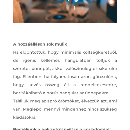
A hozzáálláson sok múlik
Ha eldöntöttük, hogy minimális költségkeretből,
de igenis kellemes hangulatban töltjük a
szeretet ünnepét, akkor valószínűleg ez sikerülni
fog. Ellenben, ha folyamatosan azon görcsölünk,
hogy kevés összeg áll a rendelkezésedre,
borítékolható a borús hangulat az ünnepekre.
Találjuk meg az apró örömöket, élvezzük azt, ami
van. Meglepő, mennyi mindenhez nincs szükség
kiadásokra.
Beszéljünk a helyzetről nyíltan a családoddal!