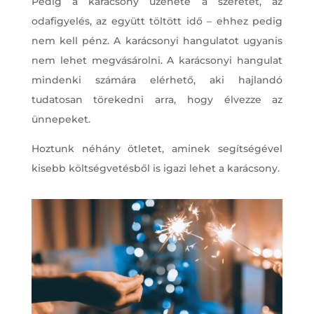
Pedig a karácsony üzenete a szeretet, az
odafigyelés, az együtt töltött idő – ehhez pedig
nem kell pénz. A karácsonyi hangulatot ugyanis
nem lehet megvásárolni. A karácsonyi hangulat
mindenki számára elérhető, aki hajlandó
tudatosan törekedni arra, hogy élvezze az
ünnepeket.
Hoztunk néhány ötletet, aminek segítségével
kisebb költségvetésből is igazi lehet a karácsony.