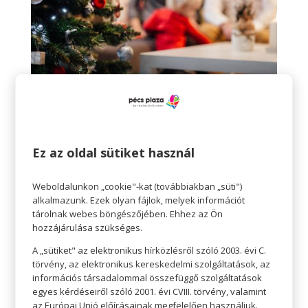
Tudatos vásárlás
A kisebb költségvetés egyáltalán nem jelenti azt,
hogy semmit nem vásárolhatunk. Csak azt
Ez az oldal sütiket használ
jelenti, hogy sokkal tudatosabban,
körültekintőbben tesszük. Írhatunk listát is, ha az
Weboldalunkon „cookie"-kat (továbbiakban „süti")
alkalmazunk. Ezek olyan fájlok, melyek információt
segít. Nem vásárolunk össze-vissza, célirányosan
tárolnak webes böngészőjében. Ehhez az Ön
látogatjuk az üzleteket az üzletközpontban. Ha a
hozzájárulása szükséges.
keret nem teszi lehetővé, nem kell vásárolnunk
A „sütiket" az elektronikus hírközlésről szóló 2003. évi C.
minden távoli ismerősnek. Rendszerezzük, ki az,
törvény, az elektronikus kereskedelmi szolgáltatások, az
információs társadalommal összefüggő szolgáltatások
aki kap, szorítkozzunk a szűkebb családra.
egyes kérdéseiről szóló 2001. évi CVIII. törvény, valamint
az Európai Unió előírásainak megfelelően használjuk.