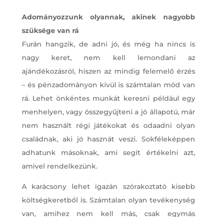
Adományozzunk olyannak, akinek nagyobb
szüksége van rá
Furán hangzik, de adni jó, és még ha nincs is
nagy keret, nem kell lemondani az
ajándékozásról, hiszen az mindig felemelő érzés
– és pénzadományon kívül is számtalan mód van
rá. Lehet önkéntes munkát keresni például egy
menhelyen, vagy összegyűjteni a jó állapotú, már
nem használt régi játékokat és odaadni olyan
családnak, aki jó hasznát veszi. Sokféleképpen
adhatunk másoknak, ami segít értékelni azt,
amivel rendelkezünk.
A karácsony lehet igazán szórakoztató kisebb
költségkeretből is. Számtalan olyan tevékenység
van, amihez nem kell más, csak egymás