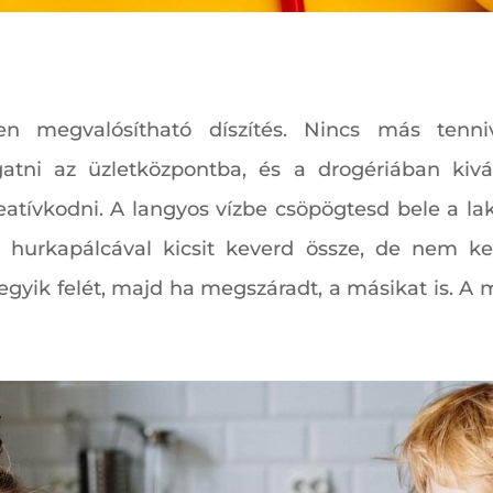
en megvalósítható díszítés. Nincs más tenni
atni az üzletközpontba, és a drogériában kivá
eatívkodni. A langyos vízbe csöpögtesd bele a la
n hurkapálcával kicsit keverd össze, de nem ke
gyik felét, majd ha megszáradt, a másikat is. A 