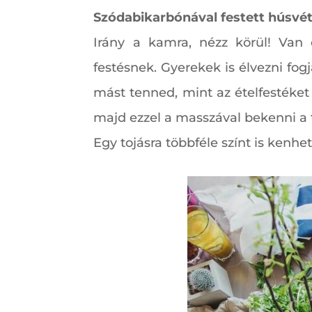
Szódabikarbónával festett húsvéti
Irány a kamra, nézz körül! Van 
festésnek. Gyerekek is élvezni fo
mást tenned, mint az ételfestéket
majd ezzel a masszával bekenni a to
Egy tojásra többféle színt is kenhe