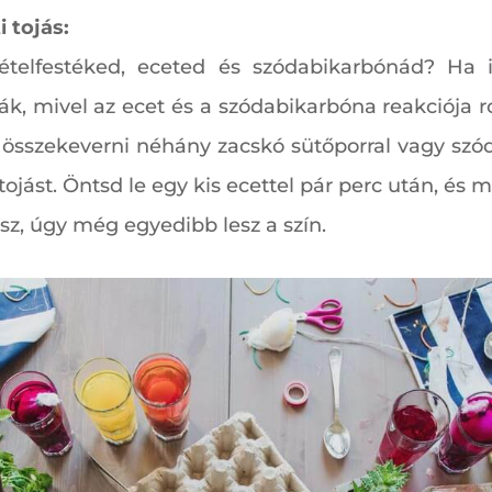
 tojás:
ételfestéked, eceted és szódabikarbónád? Ha 
gják, mivel az ecet és a szódabikarbóna reakciója
 összekeverni néhány zacskó sütőporral vagy szód
jást. Öntsd le egy kis ecettel pár perc után, és má
tsz, úgy még egyedibb lesz a szín.