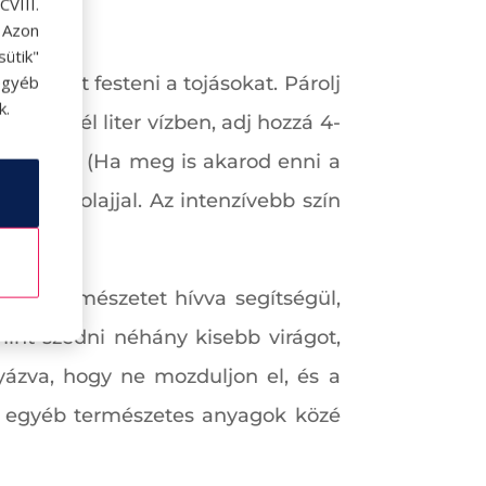
VIII.
. Azon
ütik"
egyéb
 lehet festeni a tojásokat. Párolj
k.
őket fél liter vízben, adj hozzá 4-
ojásokat. (Ha meg is akarod enni a
öld át olajjal. Az intenzívebb szín
én a természetet hívva segítségül,
 mint szedni néhány kisebb virágot,
gyázva, hogy ne mozduljon el, és a
gy egyéb természetes anyagok közé