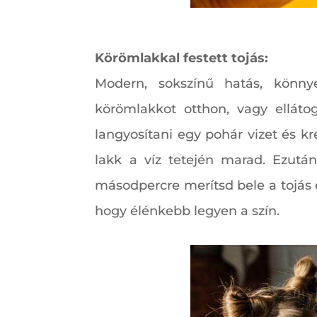
Körömlakkal festett tojás:
Modern, sokszínű hatás, könny
körömlakkot otthon, vagy ellátog
langyosítani egy pohár vizet és kr
lakk a víz tetején marad. Ezutá
másodpercre merítsd bele a tojás e
hogy élénkebb legyen a szín.