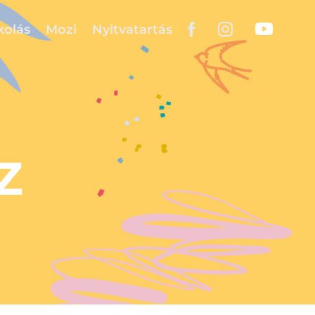
kolás
Mozi
Nyitvatartás
Z