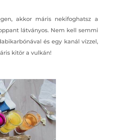
igen, akkor máris nekifoghatsz a
 roppant látványos. Nem kell semmi
abikarbónával és egy kanál vízzel,
ris kitör a vulkán!