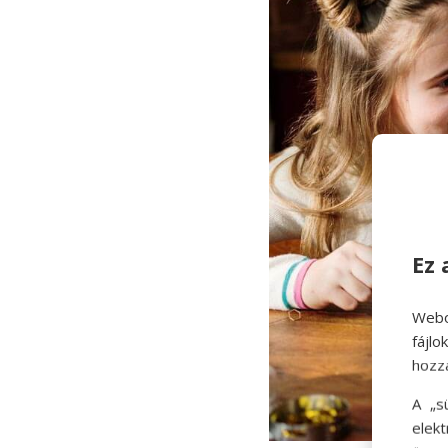
Ez 
Webo
fájl
hozz
A „s
elek