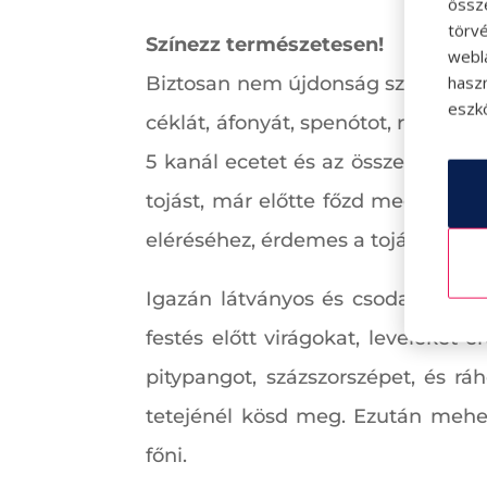
össz
törvé
Színezz természetesen!
webl
hasz
Biztosan nem újdonság számodra, h
eszkö
céklát, áfonyát, spenótot, reszelt
5 kanál ecetet és az összeforralt
tojást, már előtte főzd meg. Ha ne
eléréséhez, érdemes a tojásokat eg
Igazán látványos és csodaszép min
festés előtt virágokat, leveleket 
pitypangot, százszorszépet, és rá
tetejénél kösd meg. Ezután mehet
főni.