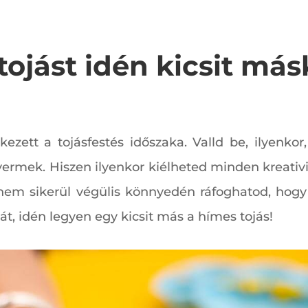
tojást idén kicsit má
kezett a tojásfestés időszaka. Valld be, ilyenko
isgyermek. Hiszen ilyenkor kiélheted minden kreati
 nem sikerül végülis könnyedén ráfoghatod, hogy
át, idén legyen egy kicsit más a hímes tojás!