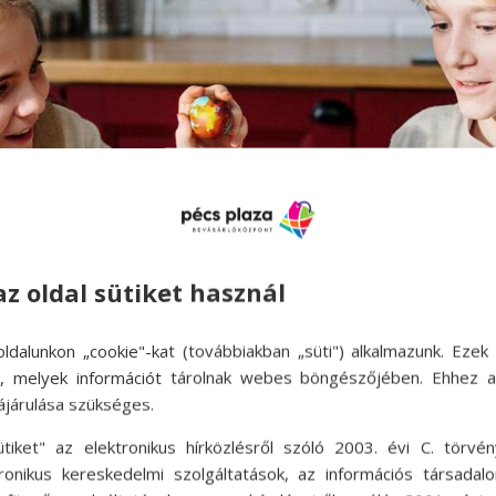
az oldal sütiket használ
ldalunkon „cookie"-kat (továbbiakban „süti") alkalmazunk. Ezek 
ok, melyek információt tárolnak webes böngészőjében. Ehhez 
ájárulása szükséges.
ütiket" az elektronikus hírközlésről szóló 2003. évi C. törvén
tronikus kereskedelmi szolgáltatások, az információs társadal