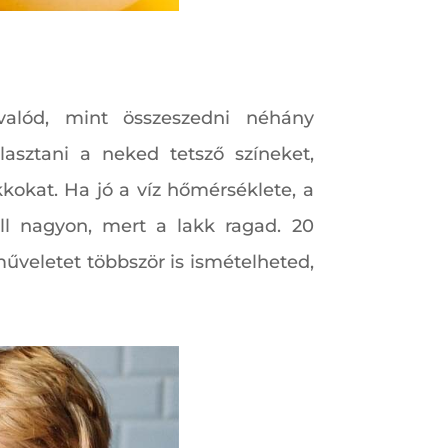
valód, mint összeszedni néhány
lasztani a neked tetsző színeket,
kkokat. Ha jó a víz hőmérséklete, a
ll nagyon, mert a lakk ragad. 20
műveletet többször is ismételheted,