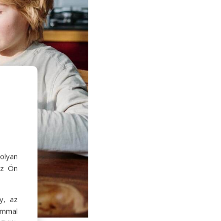
olyan
az Ön
y, az
ommal