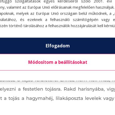
efüggő szolgáltatások egyes kérdéseiről szóló 2001. évi C
ny, valamint az Európai Unió előírásainak megfelelően használjuk
apoknak, melyek az Európai Unió országain belül működnek, a „s
nálatához, és ezeknek a felhasználó számítógépén vagy 
ogy egyes növények bevonásával gyönyörű színűre
zén történő tárolásához a felhasználók hozzájárulását kell kérniü
 sárgarépát, kurkumát vagy más természetes összetev
 színezőanyagba tedd bele a szoba hőmérsékletű t
Elfogadom
m, főzheted a színezőlében is). Fényesítéshez dörg
y éjszakára a színezőlében a hűtőbe tenni.
Módosítom a beállításokat
tákat varázsolhatsz a festett tojásokra, ha szint
erősítesz a tojás felületére. Ehhez nem kell más,
helyezni a festetlen tojásra. Rakd harisnyába, vi
 a tojás a hagymahéj, lilakáposzta levelek va