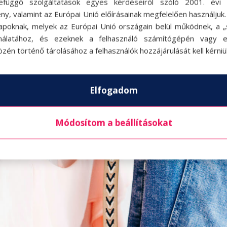
efüggő szolgáltatások egyes kérdéseiről szóló 2001. évi C
ny, valamint az Európai Unió előírásainak megfelelően használjuk
apoknak, melyek az Európai Unió országain belül működnek, a „s
nálatához, és ezeknek a felhasználó számítógépén vagy 
zén történő tárolásához a felhasználók hozzájárulását kell kérniü
Elfogadom
Módosítom a beállításokat