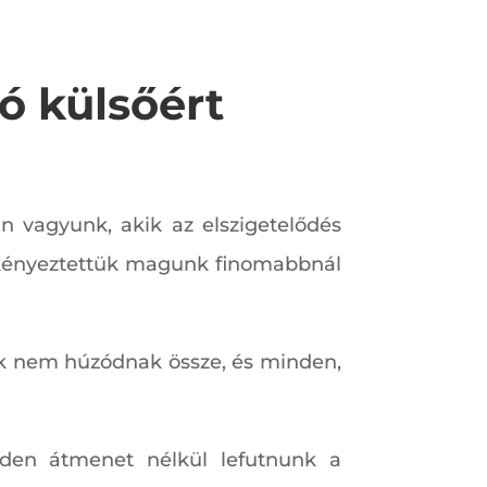
ó külsőért
an vagyunk, akik az elszigetelődés
 kényeztettük magunk finomabbnál
ak nem húzódnak össze, és minden,
nden átmenet nélkül lefutnunk a