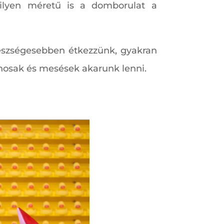
rmilyen méretű is a domborulat a
észségesebben étkezzünk, gyakran
sinosak és mesések akarunk lenni.