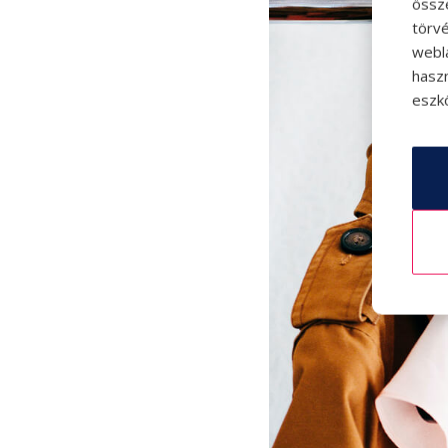
össz
törvé
webl
hasz
eszkö