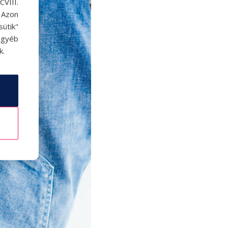
VIII.
. Azon
ütik"
egyéb
k.