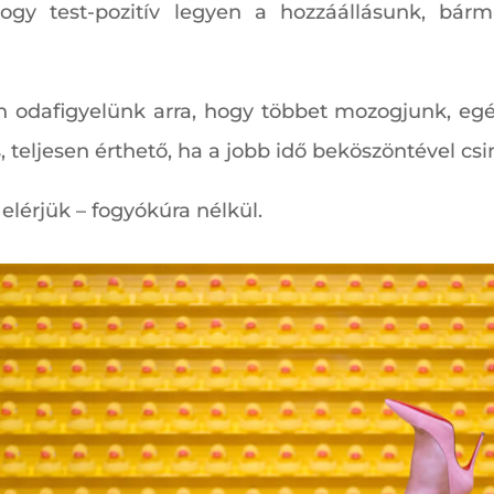
hogy test-pozitív legyen a hozzáállásunk, bá
n odafigyelünk arra, hogy többet mozogjunk, eg
s, teljesen érthető, ha a jobb idő beköszöntével c
lérjük – fogyókúra nélkül.