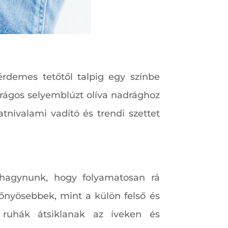
rdemes tetőtől talpig egy színbe
virágos selyemblúzt olíva nadrághoz
tnivalami vadító és trendi szettet
 hagynunk, hogy folyamatosan rá
előnyösebbek, mint a külön felső és
 ruhák átsiklanak az íveken és