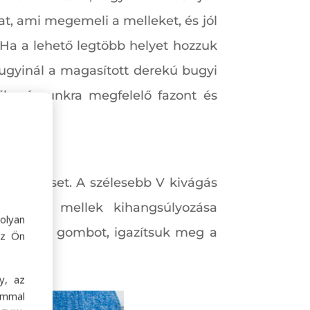
at, ami megemeli a melleket, és jól
 Ha a lehető legtöbb helyet hozzuk
Bugyinál a magasított derekú bugyi
ől számunkra megfelelő fazont és
és a törzset. A szélesebb V kivágás
őnyös a mellek kihangsúlyozása
olyan
ingen 1-2 gombot, igazítsuk meg a
az Ön
y, az
ommal