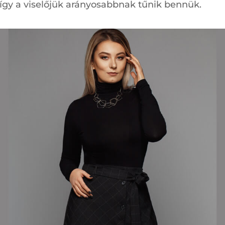
 így a viselőjük arányosabbnak tűnik bennük.