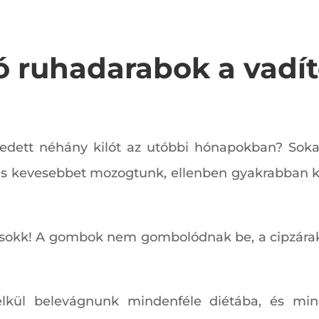
ó ruhadarabok a vadít
lszedett néhány kilót az utóbbi hónapokban? Sok
 és kevesebbet mozogtunk, ellenben gyakrabban
ön a sokk! A gombok nem gombolódnak be, a cipzár
nélkül belevágnunk mindenféle diétába, és mi