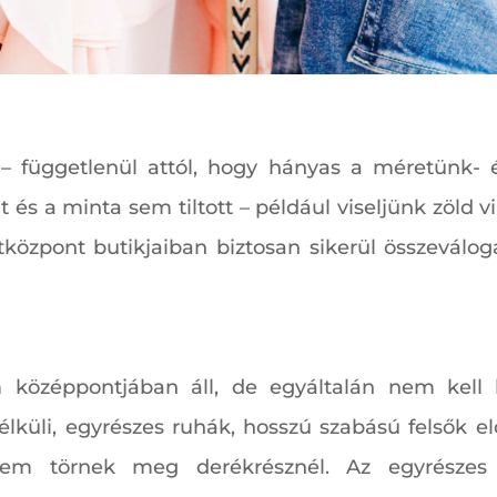
 függetlenül attól, hogy hányas a méretünk- é
t és a minta sem tiltott – például viseljünk zöld 
tközpont butikjaiban biztosan sikerül összeváloga
 középpontjában áll, de egyáltalán nem kell
nélküli, egyrészes ruhák, hosszú szabású felsők 
nem törnek meg derékrésznél. Az egyrészes