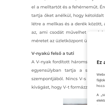
el a melltartót és a fehérneműt. É
tartja őket anélkül, hogy kétolda
létre a mellkas és a derék között
az, ami csodát művelhet az alak
méretet az üzletközpont üzleteibe
V-nyakú felső a tuti
Ez 
A V-nyak fordított háromszöge erős
egyensúlyban tartja a széles 
Webo
szempontjából. Nincs V-s ing a s
fájl
hozz
kivágást, hogy V-t formázzon, és 
A „s
elek