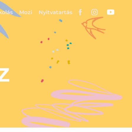
kolás
Mozi
Nyitvatartás
Z