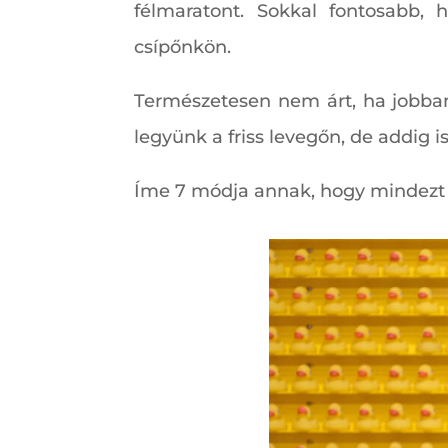
félmaratont. Sokkal fontosabb, 
csípőnkön.
Természetesen nem árt, ha jobba
legyünk a friss levegőn, de addig i
Íme 7 módja annak, hogy mindezt e