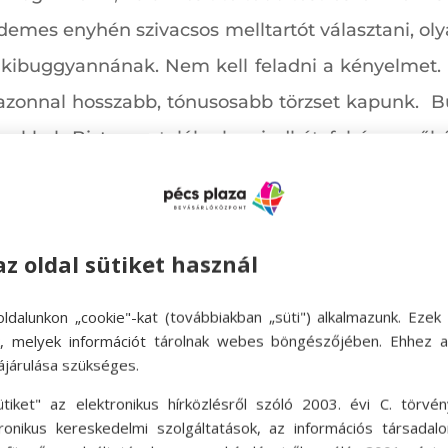
rdemes enyhén szivacsos melltartót választani, oly
lt kibuggyannának. Nem kell feladni a kényelmet.
, azonnal hosszabb, tónusosabb törzset kapunk. 
unkkal. Biztosan találunk mindkét fehérneműb
n.
az oldal sütiket használ
íti a váll vonalát, és meghosszabbítja a nyakat 
csípőt és a combot; a mélyebb V-kivágás el
ldalunkon „cookie"-kat (továbbiakban „süti") alkalmazunk. Ezek 
zekrényben? Egyszerűen csak gomboljunk ki az 
ok, melyek információt tárolnak webes böngészőjében. Ehhez 
ájárulása szükséges.
meg is vagyunk.
ütiket" az elektronikus hírközlésről szóló 2003. évi C. törvén
tronikus kereskedelmi szolgáltatások, az információs társadal