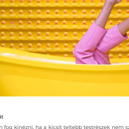
űt
an fog kinézni, ha a kicsit teltebb testrészek nem 