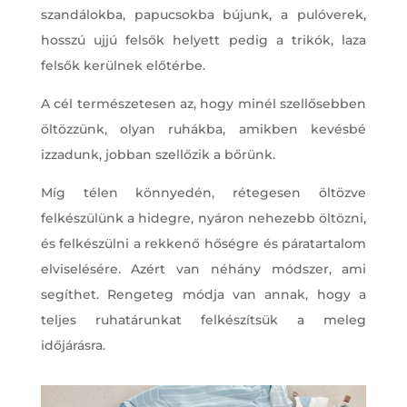
szandálokba, papucsokba bújunk, a pulóverek,
hosszú ujjú felsők helyett pedig a trikók, laza
felsők kerülnek előtérbe.
A cél természetesen az, hogy minél szellősebben
öltözzünk, olyan ruhákba, amikben kevésbé
izzadunk, jobban szellőzik a bőrünk.
Míg télen könnyedén, rétegesen öltözve
felkészülünk a hidegre, nyáron nehezebb öltözni,
és felkészülni a rekkenő hőségre és páratartalom
elviselésére. Azért van néhány módszer, ami
segíthet. Rengeteg módja van annak, hogy a
teljes ruhatárunkat felkészítsük a meleg
időjárásra.