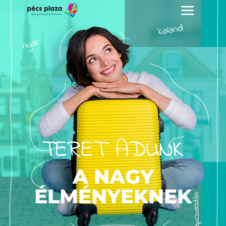
TERET ADUNK
A NAGY
ÉLMÉNYEKNEK