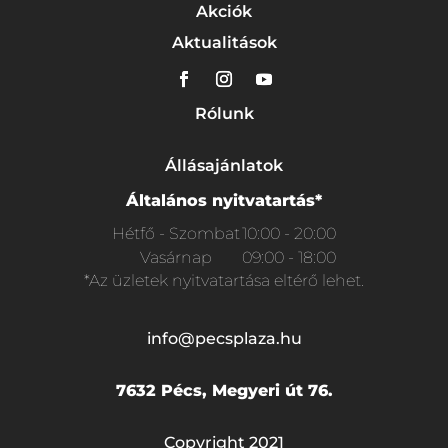
Akciók
Aktualitások
Rólunk
Állásajánlatok
Általános nyitvatartás*
Hétfő - Szombat
10:00 - 20:00
Vasárnap
09:00 - 18:00
*Az üzletek nyitvatartása eltérő lehet.
info@pecsplaza.hu
7632 Pécs, Megyeri út 76.
Copyright 2021