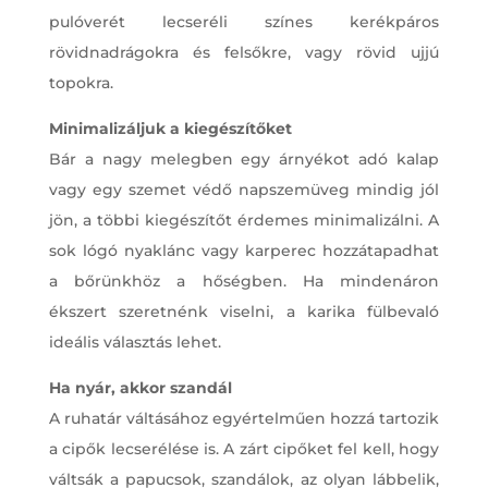
pulóverét lecseréli színes kerékpáros
rövidnadrágokra és felsőkre, vagy rövid ujjú
topokra.
Minimalizáljuk a kiegészítőket
Bár a nagy melegben egy árnyékot adó kalap
vagy egy szemet védő napszemüveg mindig jól
jön, a többi kiegészítőt érdemes minimalizálni. A
sok lógó nyaklánc vagy karperec hozzátapadhat
a bőrünkhöz a hőségben. Ha mindenáron
ékszert szeretnénk viselni, a karika fülbevaló
ideális választás lehet.
Ha nyár, akkor szandál
A ruhatár váltásához egyértelműen hozzá tartozik
a cipők lecserélése is. A zárt cipőket fel kell, hogy
váltsák a papucsok, szandálok, az olyan lábbelik,