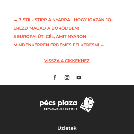
←
7 STÍLUSTIPP A NYÁRRA - HOGY IGAZÁN JÓL
ÉREZD MAGAD A BŐRÖDBEN!
5 EURÓPAI ÚTI CÉL, AMIT NYÁRON
MINDENKÉPPEN ÉRDEMES FELKERESNI
→
VISSZA A CIKKEKHEZ
Üzletek