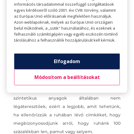
információs társadalommal összefüggő szolgáltatások
egyes kérdéseiről szóló 2001. évi CVIII. törvény, valamint
az Európai Unió előírásainak megfelelően használjuk.
Azon weblapoknak, melyek az Európai Unió országain
belül működnek, a „sütik" használatához, és ezeknek a
felhasználó számítógépén vagy egyéb eszközén történő
tárolásához a felhasználók hozzájárulását kell kérniük.
Válasszunk légáteresztő anyagokat
Elfogadom
Lehet, hogy az év többi részében ez nem számít,
de nyáron egészen biztosan észre fogjuk venni a
Módosítom a beállításokat
különbséget a légáteresztő anyagok és a nyáron
nedvességet felfogó anyagok között. A
szintetikus anyagok általában nem
légáteresztőek, ezért a legjobb, amit tehetünk,
ha ellenőrizzük a ruhában lévő címkéket, hogy
megbizonyosodjunk arról, hogy ruhánk 100
százalékban len, pamut vagy selyem.