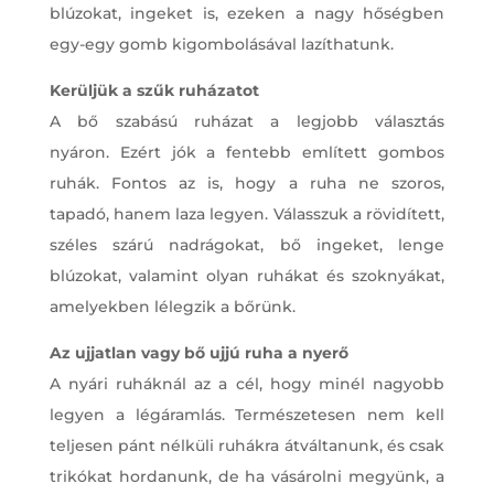
blúzokat, ingeket is, ezeken a nagy hőségben
egy-egy gomb kigombolásával lazíthatunk.
Kerüljük a szűk ruházatot
A bő szabású ruházat a legjobb választás
nyáron. Ezért jók a fentebb említett gombos
ruhák. Fontos az is, hogy a ruha ne szoros,
tapadó, hanem laza legyen. Válasszuk a rövidített,
széles szárú nadrágokat, bő ingeket, lenge
blúzokat, valamint olyan ruhákat és szoknyákat,
amelyekben lélegzik a bőrünk.
Az ujjatlan vagy bő ujjú ruha a nyerő
A nyári ruháknál az a cél, hogy minél nagyobb
legyen a légáramlás. Természetesen nem kell
teljesen pánt nélküli ruhákra átváltanunk, és csak
trikókat hordanunk, de ha vásárolni megyünk, a