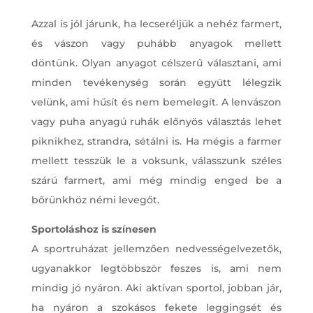
Azzal is jól járunk, ha lecseréljük a nehéz farmert,
és vászon vagy puhább anyagok mellett
döntünk. Olyan anyagot célszerű választani, ami
minden tevékenység során együtt lélegzik
velünk, ami hűsít és nem bemelegít. A lenvászon
vagy puha anyagú ruhák előnyös választás lehet
piknikhez, strandra, sétálni is. Ha mégis a farmer
mellett tesszük le a voksunk, válasszunk széles
szárú farmert, ami még mindig enged be a
bőrünkhöz némi levegőt.
Sportoláshoz is színesen
A sportruházat jellemzően nedvességelvezetők,
ugyanakkor legtöbbször feszes is, ami nem
mindig jó nyáron. Aki aktívan sportol, jobban jár,
ha nyáron a szokásos fekete leggingsét és