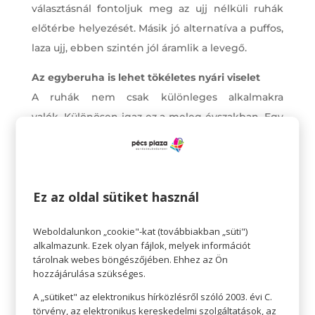
választásnál fontoljuk meg az ujj nélküli ruhák
előtérbe helyezését. Másik jó alternatíva a puffos,
laza ujj, ebben szintén jól áramlik a levegő.
Az egyberuha is lehet tökéletes nyári viselet
A ruhák nem csak különleges alkalmakra
valók. Különösen igaz ez a meleg évszakban. Egy
kényelmes, lenge nyári ruha remek választás
azokra a napokra, amikor nem tudjuk, mit
vegyünk fel. A bohókás nyári napokra válasszunk
Ez az oldal sütiket használ
ujjatlan maxiruhát vagy hosszú szoknyát. A
strandra jöhet egy miniruha is.
Weboldalunkon „cookie"-kat (továbbiakban „süti")
alkalmazunk. Ezek olyan fájlok, melyek információt
tárolnak webes böngészőjében. Ehhez az Ön
hozzájárulása szükséges.
A „sütiket" az elektronikus hírközlésről szóló 2003. évi C.
törvény, az elektronikus kereskedelmi szolgáltatások, az