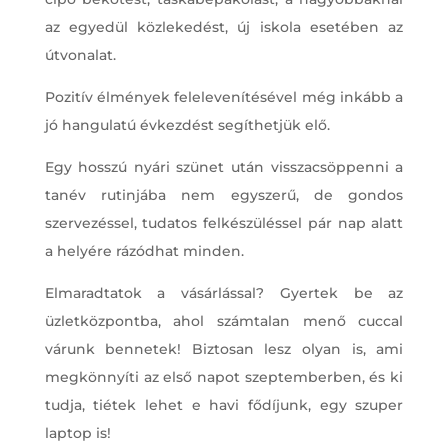
az egyedül közlekedést, új iskola esetében az
útvonalat.
Pozitív élmények felelevenítésével még inkább a
jó hangulatú évkezdést segíthetjük elő.
Egy hosszú nyári szünet után visszacsöppenni a
tanév rutinjába nem egyszerű, de gondos
szervezéssel, tudatos felkészüléssel pár nap alatt
a helyére rázódhat minden.
Elmaradtatok a vásárlással? Gyertek be az
üzletközpontba, ahol számtalan menő cuccal
várunk bennetek! Biztosan lesz olyan is, ami
megkönnyíti az első napot szeptemberben, és ki
tudja, tiétek lehet e havi fődíjunk, egy szuper
laptop is!