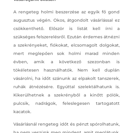
A rengeteg holmi beszerzése az egyik fő gond
augusztus végén. Okos, átgondolt vásárlással ez
csökkenthető. Először is listát kell írni a
szükséges felszerelésről. Ezután érdemes átnézni
a szekrényeket, fiókokat, elcsomagolt dolgokat,
mert meglepően sok holmi marad minden
évben, amik a következő szezonban is
tökéletesen használhatók. Nem kell duplán
vásárolni, ha időt szánunk az elpakolt tanszerek,
ruhák átnézésére. Egyúttal szelektálhatunk is.
Kikerülhetnek a szekrényből a kinőtt pólók,
pulcsik, nadrágok, feleslegesen tartogatott
kacatok.
Vásárlásnál rengeteg időt és pénzt spórolhatunk,
ha nem veszünk meg mindent, amit meglátunk,