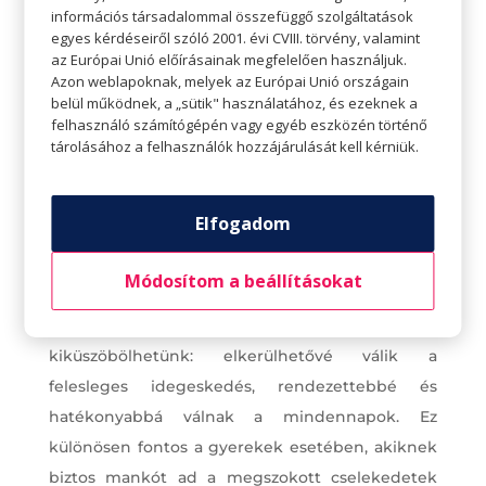
információs társadalommal összefüggő szolgáltatások
egyes kérdéseiről szóló 2001. évi CVIII. törvény, valamint
az Európai Unió előírásainak megfelelően használjuk.
Azon weblapoknak, melyek az Európai Unió országain
belül működnek, a „sütik" használatához, és ezeknek a
felhasználó számítógépén vagy egyéb eszközén történő
tárolásához a felhasználók hozzájárulását kell kérniük.
Reggeli rutinok bevezetése
A vásárláson túl fontos feladat az is, hogy a család,
Elfogadom
de főleg a gyerekek reggeli rutinját időben
hozzáigazítsuk a szeptemberi évkezdéshez. Ez
Módosítom a beállításokat
fontos, hiszen egy jól kialakított, személyre
szabott szokásrendszerrel sok problémát
kiküszöbölhetünk: elkerülhetővé válik a
felesleges idegeskedés, rendezettebbé és
hatékonyabbá válnak a mindennapok. Ez
különösen fontos a gyerekek esetében, akiknek
biztos mankót ad a megszokott cselekedetek