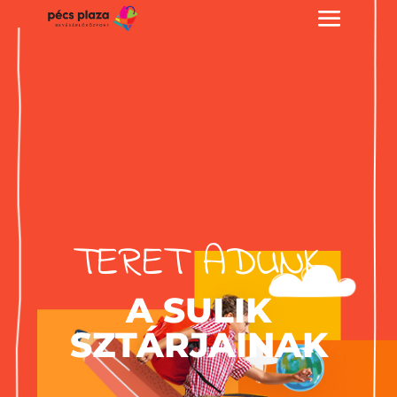
TERET ADUNK
A SULIK
SZTÁRJAINAK