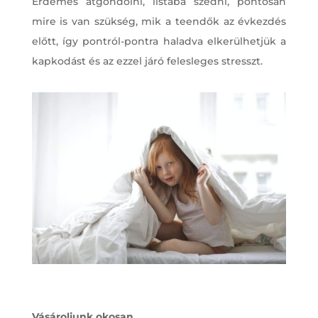
Érdemes átgondolni, listába szedni, pontosan
mire is van szükség, mik a teendők az évkezdés
előtt, így pontról-pontra haladva elkerülhetjük a
kapkodást és az ezzel járó felesleges stresszt.
Vásároljunk okosan