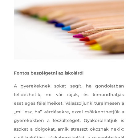
Fontos beszélgetni az iskoláról
A gyerekeknek sokat segít, ha gondolatban
felidézhetik, mi vár rájuk, és kimondhatják
esetleges félelmeiket. Válaszoljunk türelmesen a
,,mi lesz, ha” kérdésekre, ezzel csökkenthetjük a
gyerekekben a feszültséget. Gyakorolhatjuk is
azokat a dolgokat, amik stresszt okoznak nekik:
cipő bekötést, táskabepakolást, a nagyobbaknál