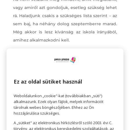
vagy amiről azt gondoljuk, esetleg szükség lehet
rá. Haladjunk csakis a szükséges lista szerint – az
sem baj, ha néhány dolog szeptemberre marad.
Még akkor is lesz kívánság az iskola irányából,
amihez alkalmazkodni kell.
Gondolkodjunk logikusan, ne kapkodjunk, ne
halmozzunk. Ruha vásárlásnál használjuk ki a
nyár végi leértékeléseket, ezzel sokat
spórolhatunk anyagilag is.
Ez az oldal sütiket használ
Weboldalunkon „cookie"-kat (továbbiakban „süti")
alkalmazunk. Ezek olyan fájlok, melyek információt
tárolnak webes böngészőjében. Ehhez az Ön
hozzájárulása szükséges.
A „sütiket" az elektronikus hírközlésről szóló 2003. évi C.
törvény, az elektronikus kereskedelmi szolgáltatások, az