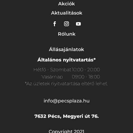
Akciók
Aktualitások
Rólunk
Állásajánlatok
Általános nyitvatartás*
Hétfő - Szombat
10:00 - 20:00
Vasárnap
09:00 - 18:00
*Az üzletek nyitvatartása eltérő lehet.
info@pecsplaza.hu
7632 Pécs, Megyeri út 76.
Copyright 2021