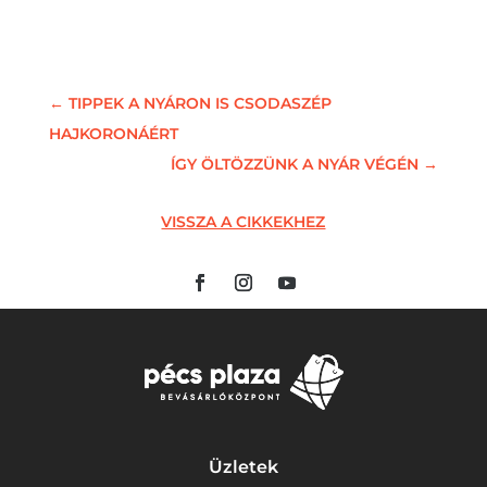
←
TIPPEK A NYÁRON IS CSODASZÉP
HAJKORONÁÉRT
ÍGY ÖLTÖZZÜNK A NYÁR VÉGÉN
→
VISSZA A CIKKEKHEZ
Üzletek