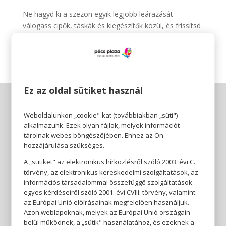
Ne hagyd ki a szezon egyik legjobb leárazását –
válogass cipők, táskák és kiegészítők közül, és frissítsd
fel a gardróbod stílusosan! 👟👜✨
Ez az oldal sütiket használ
Weboldalunkon „cookie"-kat (továbbiakban „süti")
alkalmazunk. Ezek olyan fájlok, melyek információt
tárolnak webes böngészőjében. Ehhez az Ön
hozzájárulása szükséges.
A „sütiket" az elektronikus hírközlésről szóló 2003. évi C.
törvény, az elektronikus kereskedelmi szolgáltatások, az
információs társadalommal összefüggő szolgáltatások
egyes kérdéseiről szóló 2001. évi CVIII. törvény, valamint
az Európai Unió előírásainak megfelelően használjuk.
Azon weblapoknak, melyek az Európai Unió országain
belül működnek, a „sütik" használatához, és ezeknek a