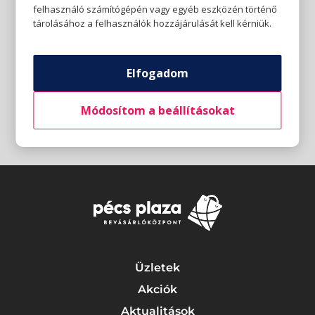
felhasználó számítógépén vagy egyéb eszközén történő
tárolásához a felhasználók hozzájárulását kell kérniük.
Elfogadom
Módosítom a beállításokat
Üzletek
Akciók
Aktualitások