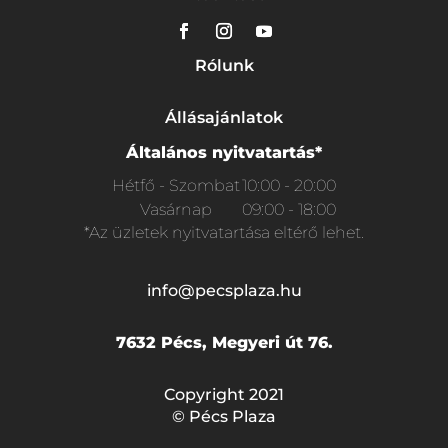
Rólunk
Állásajánlatok
Általános nyitvatartás*
Hétfő - Szombat
10:00 - 20:00
Vasárnap
09:00 - 18:00
*Az üzletek nyitvatartása eltérő lehet.
info@pecsplaza.hu
7632 Pécs, Megyeri út 76.
Copyright 2021
© Pécs Plaza