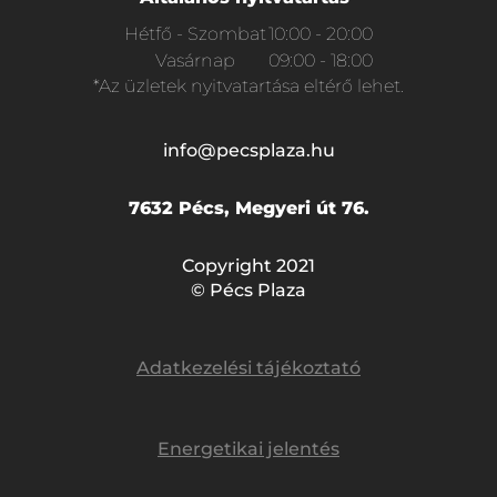
Hétfő - Szombat
10:00 - 20:00
Vasárnap
09:00 - 18:00
*Az üzletek nyitvatartása eltérő lehet.
info@pecsplaza.hu
7632 Pécs, Megyeri út 76.
Copyright 2021
© Pécs Plaza
Adatkezelési tájékoztató
Energetikai jelentés