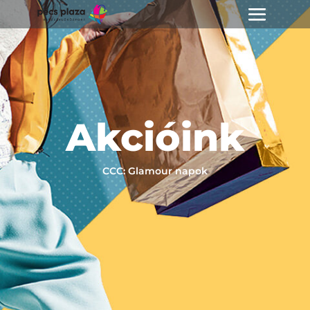
Akcióink
CCC: Glamour napok