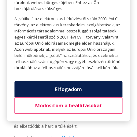
látjuk. A pakolás egész nap tart. Összesen hét kört
tárolnak webes böngészőjében. Ehhez az Ön
írnak le a régi lakás és az új albérlet között, és bár
hozzájárulása szükséges.
ugyanazt az utat teszik meg oda és vissza, minden kör
A „sütiket" az elektronikus hírközlésről szóló 2003. évi C.
más.
törvény, az elektronikus kereskedelmi szolgáltatások, az
információs társadalommal összefüggő szolgáltatások
Jegyfoglalás és -vásárlás:
Január 2.
egyes kérdéseiről szóló 2001. évi CVIII. törvény, valamint
az Európai Unió előírásainak megfelelően használjuk.
Hirtelen menyasszony (16) (Pimp My Bride
Azon weblapoknak, melyek az Európai Unió országain
(L’Hereuse élue)) – 2D, szinkronos
belül működnek, a „sütik" használatához, és ezeknek a
felhasználó számítógépén vagy egyéb eszközén történő
Alexandre Aja a Stranger Things és az Érkezés
tárolásához a felhasználók hozzájárulását kell kérniük.
producereivel karöltve készítette el új túlélőhorrorját, a
Ne oldozz el!-t. A főszerepet alakító Halle Berry két
ikerfia számára próbál védelmet nyújtani az erdő
Elfogadom
közepén lévő házukban. A legfontosabb, hogy mindig
kapcsolatban maradjanak, akár egy kötél által,
Módosítom a beállításokat
különben az őket évek óta rettegésben tartó gonosz
eljön értük. Az egyik fiú azonban megkérdőjelezi az
entitás létezését, ami megtöri a hármuk közti köteléket
és elkezdődik a harc a túlélésért.