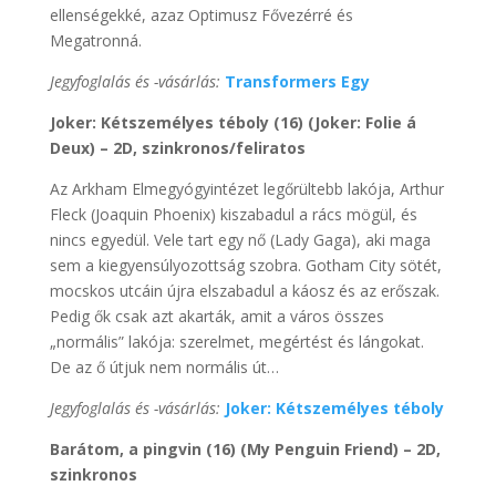
ellenségekké, azaz Optimusz Fővezérré és
Megatronná.
Jegyfoglalás és -vásárlás:
Transformers Egy
Joker: Kétszemélyes téboly (16) (Joker: Folie á
Deux) – 2D, szinkronos/feliratos
Az Arkham Elmegyógyintézet legőrültebb lakója, Arthur
Fleck (Joaquin Phoenix) kiszabadul a rács mögül, és
nincs egyedül. Vele tart egy nő (Lady Gaga), aki maga
sem a kiegyensúlyozottság szobra. Gotham City sötét,
mocskos utcáin újra elszabadul a káosz és az erőszak.
Pedig ők csak azt akarták, amit a város összes
„normális” lakója: szerelmet, megértést és lángokat.
De az ő útjuk nem normális út…
Jegyfoglalás és -vásárlás:
Joker: Kétszemélyes téboly
Barátom, a pingvin (16) (My Penguin Friend) – 2D,
szinkronos