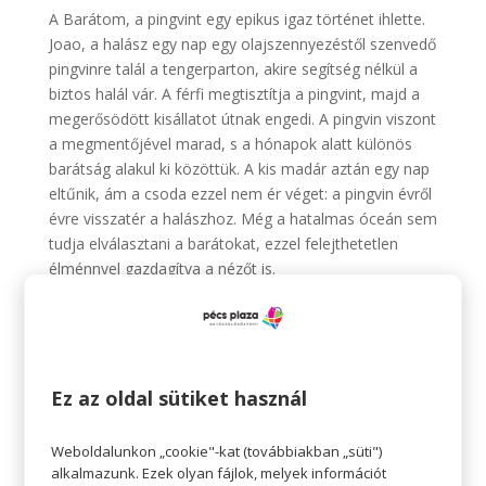
A Barátom, a pingvint egy epikus igaz történet ihlette.
Joao, a halász egy nap egy olajszennyezéstől szenvedő
pingvinre talál a tengerparton, akire segítség nélkül a
biztos halál vár. A férfi megtisztítja a pingvint, majd a
megerősödött kisállatot útnak engedi. A pingvin viszont
a megmentőjével marad, s a hónapok alatt különös
barátság alakul ki közöttük. A kis madár aztán egy nap
eltűnik, ám a csoda ezzel nem ér véget: a pingvin évről
évre visszatér a halászhoz. Még a hatalmas óceán sem
tudja elválasztani a barátokat, ezzel felejthetetlen
élménnyel gazdagítva a nézőt is.
Jegyfoglalás és -vásárlás:
Barátom, a pingvin
Január 2. (12) – 2D, magyar
A Január 2. egy különköltözés története. Klára és Áron
Ez az oldal sütiket használ
válnak, a költözésben Klárának egy barátja, Ági segít.
Ági szerez egy autót, és reggel 8-ra megérkezik a ház
Weboldalunkon „cookie"-kat (továbbiakban „süti")
elé. Tél van, január. Az eseményeket Ági nézőpontjából
alkalmazunk. Ezek olyan fájlok, melyek információt