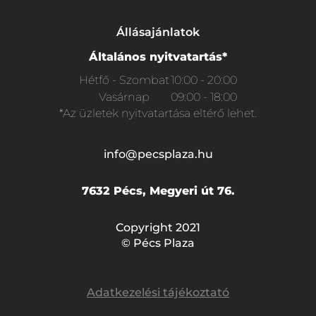
Állásajánlatok
Általános nyitvatartás*
Hétfő - Szombat
10:00 - 20:00
Vasárnap
09:00 - 18:00
*Az üzletek nyitvatartása eltérő lehet.
info@pecsplaza.hu
7632 Pécs, Megyeri út 76.
Copyright 2021
© Pécs Plaza
Adatkezelési tájékoztató