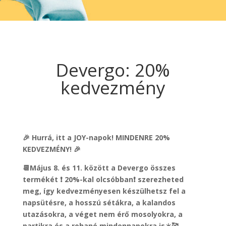
Devergo: 20%
kedvezmény
🎉
Hurrá, itt a JOY-napok! MINDENRE 20%
KEDVEZMÉNY!
🎉
📆
Május 8
. és 11.
k
özött a Devergo összes
termé
k
ét
❗
20%-kal olcsóbban
❗
szerezheted
meg, így kedvezményesen
k
észülhetsz fel a
napsütésre, a hosszú sétákra, a kalandos
utazásokra, a véget nem érő mosolyokra, a
partikra és a rohanó mindennapokra is
☀️🥰