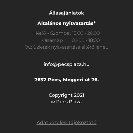
Állásajánlatok
Általános nyitvatartás*
Hétfő - Szombat
10:00 - 20:00
Vasárnap
09:00 - 18:00
*Az üzletek nyitvatartása eltérő lehet.
info@pecsplaza.hu
7632 Pécs, Megyeri út 76.
Copyright 2021
© Pécs Plaza
Adatkezelési tájékoztató