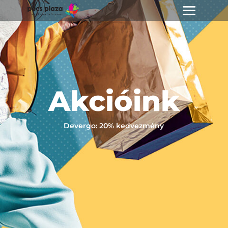
Akcióink
Devergo: 20% kedvezmény