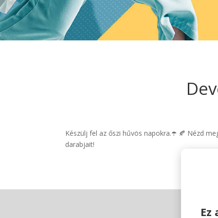
Dev
Készülj fel az őszi hűvös napokra.☂️ 🍂 Nézd m
darabjait!
Ez 