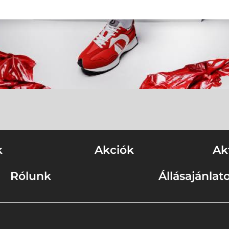
k
Akciók
Ak
Rólunk
Állásajánlat