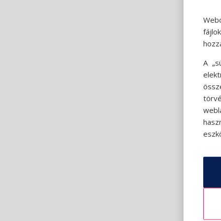
Webo
fájl
hozz
A „s
elek
össz
törvé
webl
hasz
eszkö