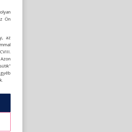
olyan
az Ön
y, az
ommal
VIII.
. Azon
ütik"
egyéb
k.