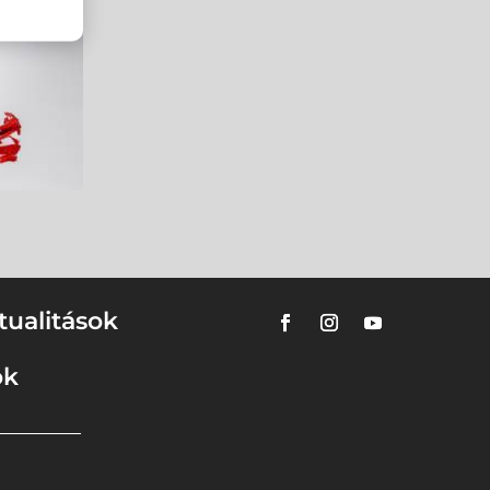
tualitások
ok