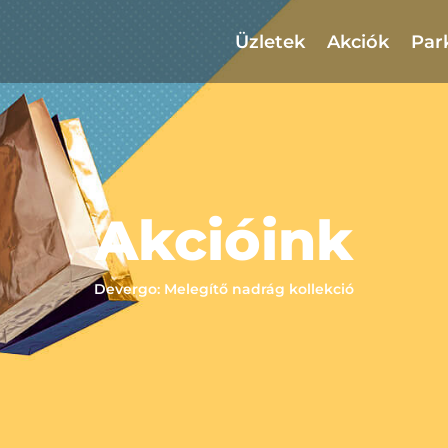
Üzletek
Akciók
Par
Akcióink
Devergo: Melegítő nadrág kollekció