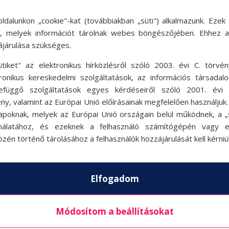
ldalunkon „cookie"-kat (továbbiakban „süti") alkalmazunk. Ezek 
ok, melyek információt tárolnak webes böngészőjében. Ehhez 
ájárulása szükséges.
ütiket" az elektronikus hírközlésről szóló 2003. évi C. törvén
tronikus kereskedelmi szolgáltatások, az információs társadal
efüggő szolgáltatások egyes kérdéseiről szóló 2001. évi C
ny, valamint az Európai Unió előírásainak megfelelően használjuk
apoknak, melyek az Európai Unió országain belül működnek, a „s
nálatához, és ezeknek a felhasználó számítógépén vagy 
zén történő tárolásához a felhasználók hozzájárulását kell kérniü
Elfogadom
Módosítom a beállításokat