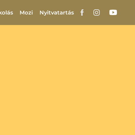
kolás
Mozi
Nyitvatartás