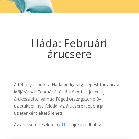
Háda: Februári
árucsere
A tél folytatódik, a Háda pedig segít lépést tartani az
időjárással! Február 1. és 6. között teljesen új
árukészlettel várnak Téged országszerte 84
üzletükben! Ne feledd, az árucsere időpontja
üzletenként eltérő lehet!
Az árucsere részleteiről
ITT
tájékozódhatsz!