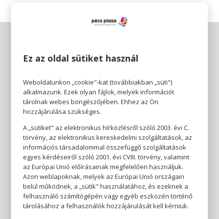
Ez az oldal sütiket használ
Weboldalunkon „cookie"-kat (továbbiakban „süti")
alkalmazunk. Ezek olyan fájlok, melyek információt
tárolnak webes böngészőjében. Ehhez az Ön
hozzájárulása szükséges.
A „sütiket" az elektronikus hírközlésről szóló 2003. évi C.
törvény, az elektronikus kereskedelmi szolgáltatások, az
információs társadalommal összefüggő szolgáltatások
egyes kérdéseiről szóló 2001. évi CVIII. törvény, valamint
az Európai Unió előírásainak megfelelően használjuk.
Azon weblapoknak, melyek az Európai Unió országain
belül működnek, a „sütik" használatához, és ezeknek a
felhasználó számítógépén vagy egyéb eszközén történő
tárolásához a felhasználók hozzájárulását kell kérniük.