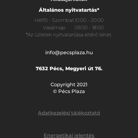
Általános nyitvatartás*
Hétfő - Szombat
10:00 - 20:00
Vasárnap
09:00 - 18:00
*Az üzletek nyitvatartása eltérő lehet.
info@pecsplaza.hu
7632 Pécs, Megyeri út 76.
Copyright 2021
© Pécs Plaza
Adatkezelési tájékoztató
Energetikai jelentés