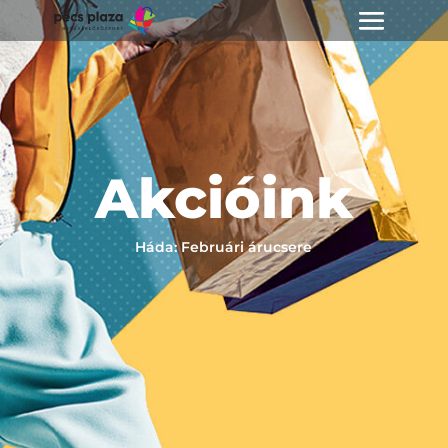
Akcióink
Háda: Februári árucsere