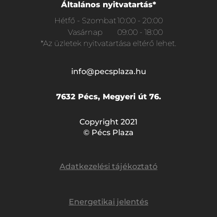
Általános nyitvatartás*
Hétfő - Szombat
10:00 - 20:00
Vasárnap
09:00 - 18:00
*Az üzletek nyitvatartása eltérő lehet.
info@pecsplaza.hu
7632 Pécs, Megyeri út 76.
Copyright 2021
© Pécs Plaza
Adatkezelési tájékoztató
Energetikai jelentés