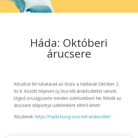
Háda: Októberi
árucsere
Készítsd fel ruhatárad az őszre a Hádával! Október 2.
és 6. között teljesen új őszi-téli árukészlettel várunk
téged országszerte minden üzletünkben! Ne feledd az
árucsere időpontja üzletenként eltérő lehet!
Részletek:
https://hada.hu/uj-oszi-teli-arukeszlet/