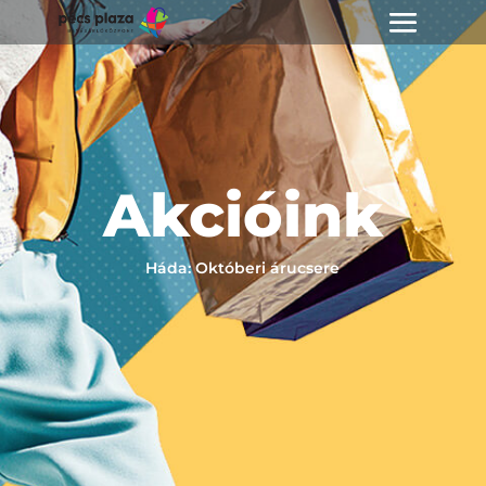
Akcióink
Háda: Októberi árucsere