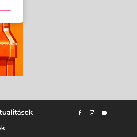
tualitások
ok