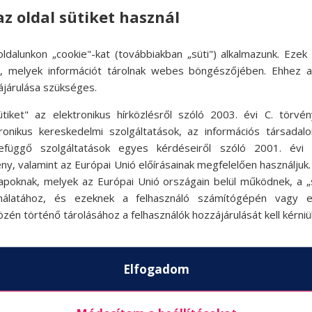
az oldal sütiket használ
ldalunkon „cookie"-kat (továbbiakban „süti") alkalmazunk. Ezek 
ok, melyek információt tárolnak webes böngészőjében. Ehhez 
ájárulása szükséges.
ütiket" az elektronikus hírközlésről szóló 2003. évi C. törvén
tronikus kereskedelmi szolgáltatások, az információs társadal
efüggő szolgáltatások egyes kérdéseiről szóló 2001. évi C
ny, valamint az Európai Unió előírásainak megfelelően használjuk
apoknak, melyek az Európai Unió országain belül működnek, a „s
nálatához, és ezeknek a felhasználó számítógépén vagy 
zén történő tárolásához a felhasználók hozzájárulását kell kérniü
Elfogadom