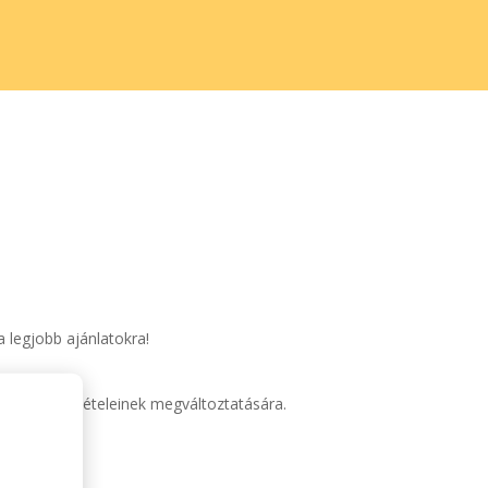
s
a legjobb ajánlatokra!
k vagy feltételeinek megváltoztatására.