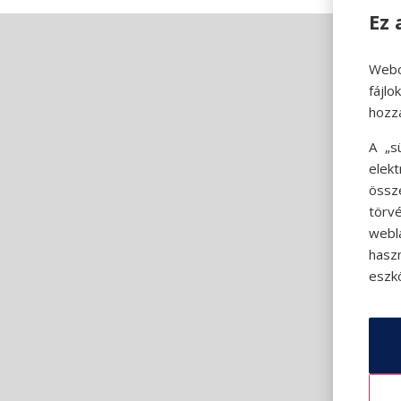
Ez 
Webo
fájl
hozz
A „s
elek
össz
törvé
webl
hasz
eszkö