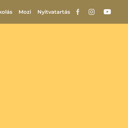
kolás
Mozi
Nyitvatartás