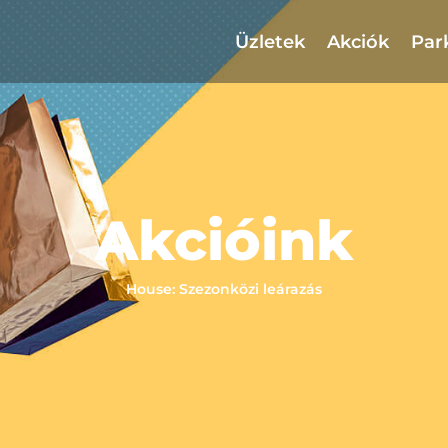
Üzletek
Akciók
Par
Akcióink
House: Szezonközi leárazás