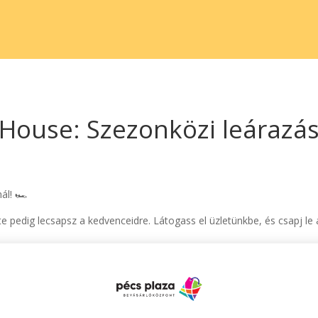
House: Szezonközi leárazá
l! 🏎️
te pedig lecsapsz a kedvenceidre. Látogass el üzletünkbe, és csapj le 
ó össze más kedvezményekkel. Fenntartjuk a jogot az akció dátumána