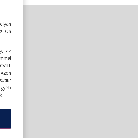
olyan
az Ön
y, az
ommal
VIII.
. Azon
ütik"
egyéb
k.