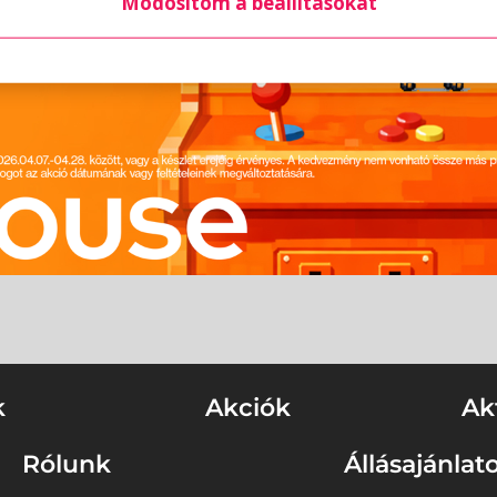
Módosítom a beállításokat
k
Akciók
Ak
Rólunk
Állásajánlat