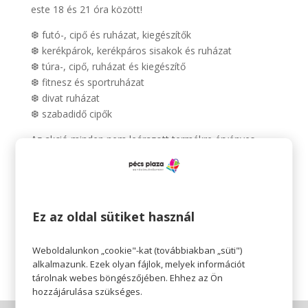
este 18 és 21 óra között!
❆ futó-, cipő és ruházat, kiegészítők
❆ kerékpárok, kerékpáros sisakok és ruházat
❆ túra-, cipő, ruházat és kiegészítő
❆ fitnesz és sportruházat
❆ divat ruházat
❆ szabadidő cipők
Az akció minden nem leárazott termékre érvényes,
elektromos kerékpárokra a kedvezmény 10%,
Ajándékkártyára nem váltható be!
További részletek az áruházban!
Ez az oldal sütiket használ
😊 Gyere és szerezd be most szenzációs áron új sport
ruháidat vagy sporteszközeidet!
Weboldalunkon „cookie"-kat (továbbiakban „süti")
alkalmazunk. Ezek olyan fájlok, melyek információt
tárolnak webes böngészőjében. Ehhez az Ön
hozzájárulása szükséges.