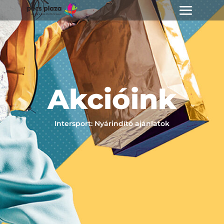
Akcióink
Intersport: Nyárindító ajánlatok