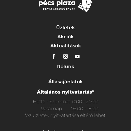
Üzletek
Akciók
Aktualitások
Rólunk
Állásajánlatok
Általános nyitvatartás*
Hétfő - Szombat
10:00 - 20:00
Vasárnap
09:00 - 18:00
*Az üzletek nyitvatartása eltérő lehet.