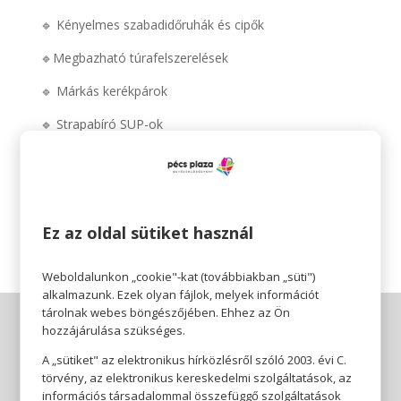
🔹 Kényelmes szabadidőruhák és cipők
🔹Megbazható túrafelszerelések
🔹 Márkás kerékpárok
🔹 Strapabíró SUP-ok
Kezdődjenek a kalandok!
https://www.intersport.hu/aktualis-
ajanlatok/szorolap/nyarindito-akcios-ajanlatok-2025
Ez az oldal sütiket használ
Weboldalunkon „cookie"-kat (továbbiakban „süti")
alkalmazunk. Ezek olyan fájlok, melyek információt
tárolnak webes böngészőjében. Ehhez az Ön
hozzájárulása szükséges.
A „sütiket" az elektronikus hírközlésről szóló 2003. évi C.
törvény, az elektronikus kereskedelmi szolgáltatások, az
információs társadalommal összefüggő szolgáltatások