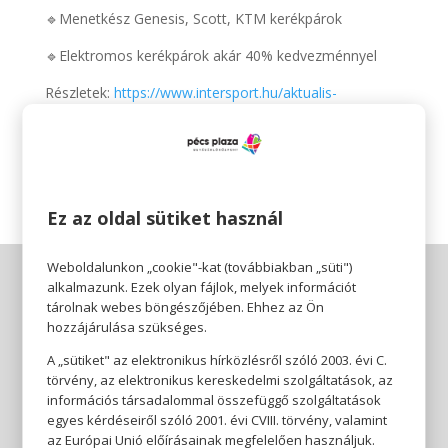
🔹Menetkész Genesis, Scott, KTM kerékpárok
🔹Elektromos kerékpárok akár 40% kedvezménnyel
Részletek:
https://www.intersport.hu/aktualis-
ajanlatok/szorolap/tavaszi-akcios-ajanlatok-2026
Az akciós ajánlatok március 3-14. között érvényesek.
Ez az oldal sütiket használ
Weboldalunkon „cookie"-kat (továbbiakban „süti")
alkalmazunk. Ezek olyan fájlok, melyek információt
tárolnak webes böngészőjében. Ehhez az Ön
hozzájárulása szükséges.
A „sütiket" az elektronikus hírközlésről szóló 2003. évi C.
törvény, az elektronikus kereskedelmi szolgáltatások, az
információs társadalommal összefüggő szolgáltatások
egyes kérdéseiről szóló 2001. évi CVIII. törvény, valamint
az Európai Unió előírásainak megfelelően használjuk.