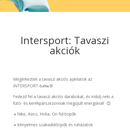
Intersport: Tavaszi
akciók
Megérkeztek a tavaszi akciós ajánlatok az
INTERSPORT-ba!👟🌸
Fedezd fel a tavaszi akciós darabokat, és indulj neki a
futó- és kerékpárszezonnak megújult energiával! 😊
🔹Nike, Asics, Hoka, On futócipők
🔹Kényelmes szabadidőcipők és ruházatok