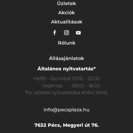
Üzletek
Akciók
Aktualitások
Rólunk
Állásajánlatok
Általános nyitvatartás*
Hétfő - Szombat
10:00 - 20:00
Vasárnap
09:00 - 18:00
*Az üzletek nyitvatartása eltérő lehet.
info@pecsplaza.hu
7632 Pécs, Megyeri út 76.