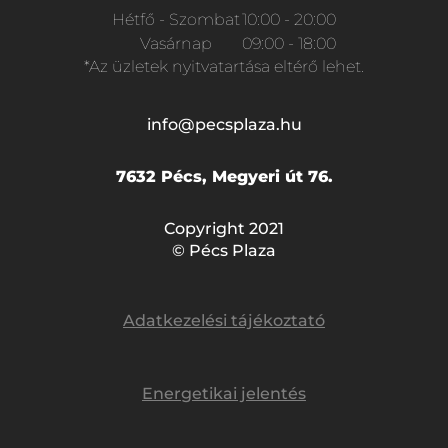
Hétfő - Szombat
10:00 - 20:00
Vasárnap
09:00 - 18:00
*Az üzletek nyitvatartása eltérő lehet.
info@pecsplaza.hu
7632 Pécs, Megyeri út 76.
Copyright 2021
© Pécs Plaza
Adatkezelési tájékoztató
Energetikai jelentés