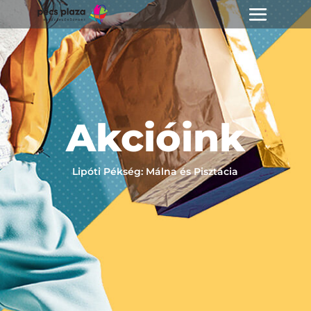
Akcióink
Lipóti Pékség: Málna és Pisztácia