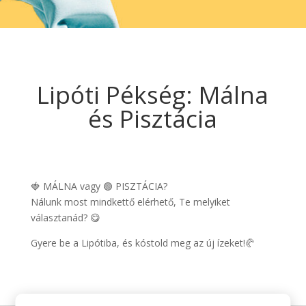
Lipóti Pékség: Málna
és Pisztácia
🍓 MÁLNA vagy 🟢 PISZTÁCIA?
Nálunk most mindkettő elérhető, Te melyiket
választanád? 😋
Gyere be a Lipótiba, és kóstold meg az új ízeket!🥐