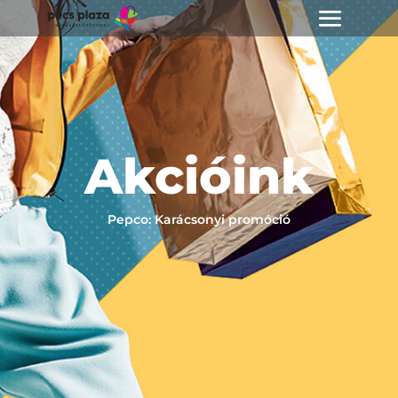
Akcióink
Pepco: Karácsonyi promóció