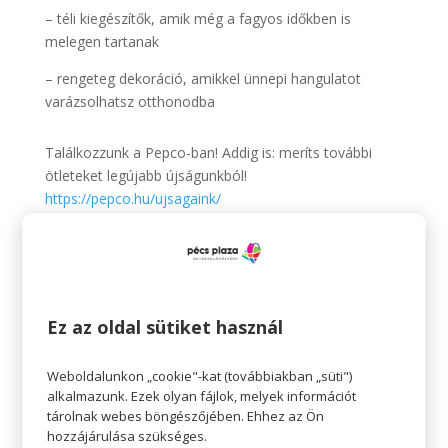
– téli kiegészítők, amik még a fagyos időkben is
melegen tartanak
– rengeteg dekoráció, amikkel ünnepi hangulatot
varázsolhatsz otthonodba
Találkozzunk a Pepco-ban! Addig is: meríts további
ötleteket legújabb újságunkból!
https://pepco.hu/ujsagaink/
Az ajánlat 2024.11.28-tól 2024.12.04-ig vagy a
készlet erejéig tart.
A termékek időszakosan érkeznek üzleteinkbe és
elérhetőségük üzletenként változhat.
Ez az oldal sütiket használ
Pepco – Érezhető minőség, szerethető áron.
Weboldalunkon „cookie"-kat (továbbiakban „süti")
alkalmazunk. Ezek olyan fájlok, melyek információt
tárolnak webes böngészőjében. Ehhez az Ön
hozzájárulása szükséges.