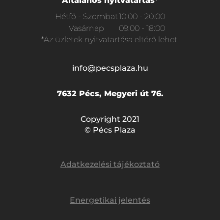
Általános nyitvatartás*
Hétfő - Szombat
10:00 - 20:00
Vasárnap
09:00 - 18:00
*Az üzletek nyitvatartása eltérő lehet.
info@pecsplaza.hu
7632 Pécs, Megyeri út 76.
Copyright 2021
© Pécs Plaza
Adatkezelési tájékoztató
Energetikai jelentés