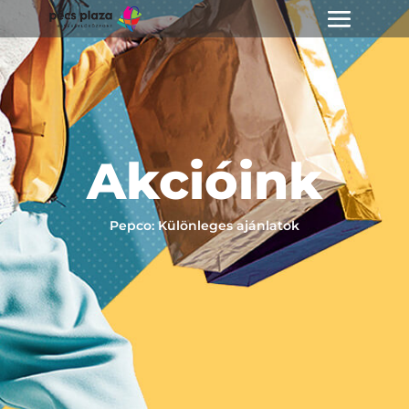
Akcióink
Pepco: Különleges ajánlatok