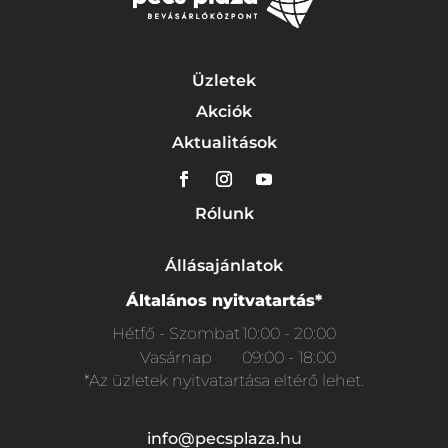
Üzletek
Akciók
Aktualitások
Rólunk
Állásajánlatok
Általános nyitvatartás*
Hétfő - Szombat
10:00 - 20:00
Vasárnap
09:00 - 18:00
*Az üzletek nyitvatartása eltérő lehet.
info@pecsplaza.hu