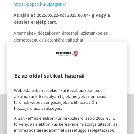
https://pepco.hu/ujsagaink/
Az ajánlat 2025.05.22-től 2025.06.04-ig vagy a
készlet erejéig tart.
A termékek időszakosan érkeznek üzleteinkbe és
elérhetőségük üzletenként változhat.
Pepco 🧡
Érezhető minőség, szerethető áron.
Ez az oldal sütiket használ
Weboldalunkon „cookie"-kat (továbbiakban „süti")
alkalmazunk. Ezek olyan fájlok, melyek információt
tárolnak webes böngészőjében. Ehhez az Ön
hozzájárulása szükséges.
A „sütiket" az elektronikus hírközlésről szóló 2003. évi C.
törvény, az elektronikus kereskedelmi szolgáltatások, az
információs társadalommal összefüggő szolgáltatások