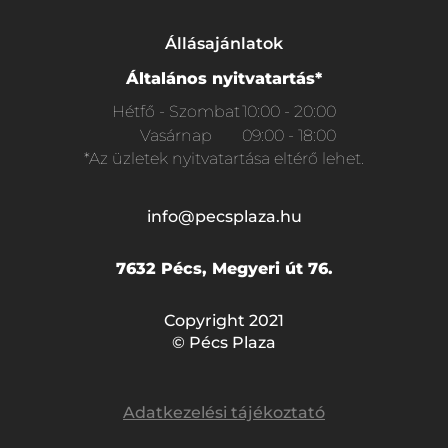
Állásajánlatok
Általános nyitvatartás*
Hétfő - Szombat
10:00 - 20:00
Vasárnap
09:00 - 18:00
*Az üzletek nyitvatartása eltérő lehet.
info@pecsplaza.hu
7632 Pécs, Megyeri út 76.
Copyright 2021
© Pécs Plaza
Adatkezelési tájékoztató