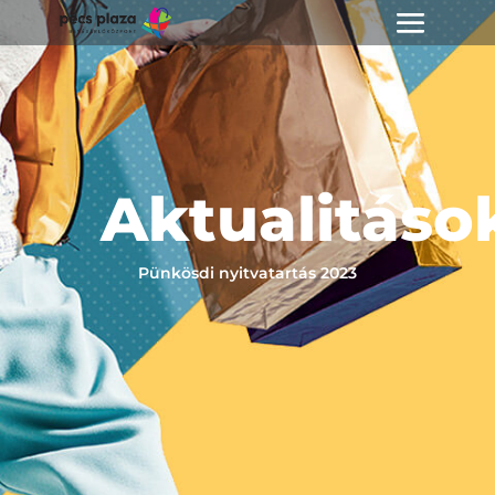
Aktualitáso
Pünkösdi nyitvatartás 2023