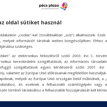
az oldal sütiket használ
ldalunkon „cookie"-kat (továbbiakban „süti") alkalmazunk. Ezek 
ok, melyek információt tárolnak webes böngészőjében. Ehhez 
ájárulása szükséges.
ütiket" az elektronikus hírközlésről szóló 2003. évi C. törvén
tronikus kereskedelmi szolgáltatások, az információs társadal
efüggő szolgáltatások egyes kérdéseiről szóló 2001. évi C
ny, valamint az Európai Unió előírásainak megfelelően használjuk
apoknak, melyek az Európai Unió országain belül működnek, a „s
nálatához, és ezeknek a felhasználó számítógépén vagy 
zén történő tárolásához a felhasználók hozzájárulását kell kérniü