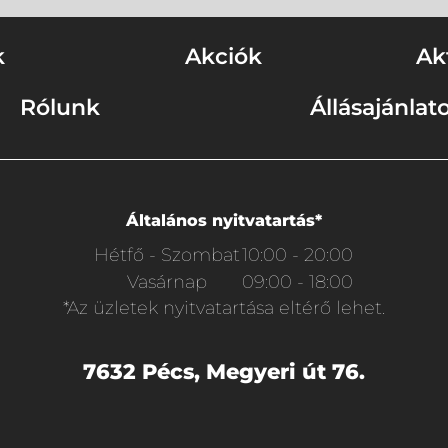
k
Akciók
Ak
Rólunk
Állásajánlat
Általános nyitvatartás*
Hétfő - Szombat
10:00 - 20:00
Vasárnap
09:00 - 18:00
*Az üzletek nyitvatartása eltérő lehet.
7632 Pécs, Megyeri út 76.