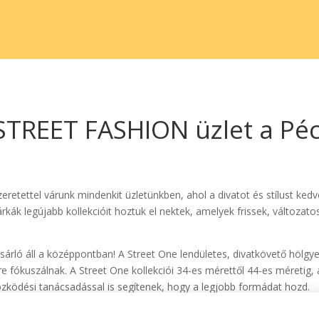
STREET FASHION üzlet a Pé
 Szeretettel várunk mindenkit üzletünkben, ahol a divatot és stílust ke
rkák legújabb kollekcióit hoztuk el nektek, amelyek frissek, változat
sárló áll a középpontban! A Street One lendületes, divatkövető hölgye
 fókuszálnak. A Street One kollekciói 34-es mérettől 44-es méretig, a
tözködési tanácsadással is segítenek, hogy a legjobb formádat hozd.
meg gardróbodat nálunk!