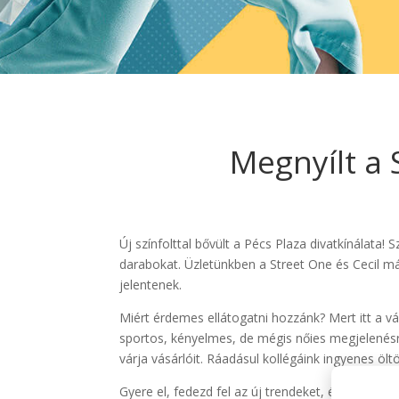
Megnyílt a 
Új színfolttal bővült a Pécs Plaza divatkínálata!
darabokat. Üzletünkben a Street One és Cecil má
jelentenek.
Miért érdemes ellátogatni hozzánk? Mert itt a vá
sportos, kényelmes, de mégis nőies megjelenésre
várja vásárlóit. Ráadásul kollégáink ingyenes öl
Gyere el, fedezd fel az új trendeket, és újítsd 