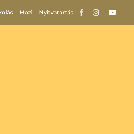
kolás
Mozi
Nyitvatartás