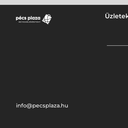
Üzlete
info@pecsplaza.hu