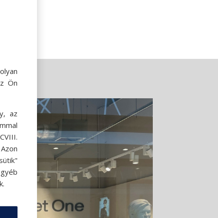
olyan
az Ön
y, az
ommal
VIII.
. Azon
ütik"
egyéb
k.