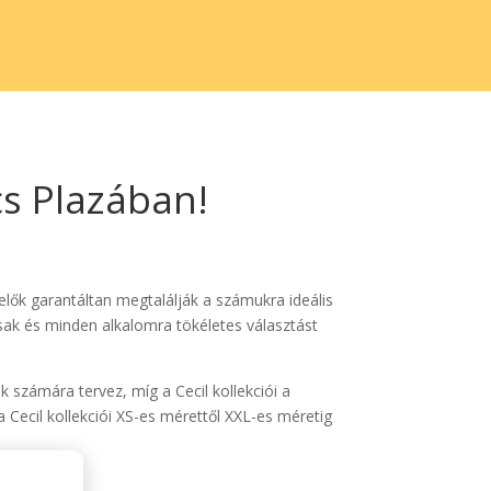
cs Plazában!
dvelők garantáltan megtalálják a számukra ideális
osak és minden alkalomra tökéletes választást
k számára tervez, míg a Cecil kollekciói a
 Cecil kollekciói XS-es mérettől XXL-es méretig