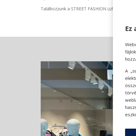
Találkozzunk a STREET FASHION üzletben!
Ez 
Webo
fájl
hozz
A „s
elek
össz
törvé
webl
hasz
eszkö