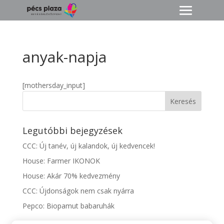
anyak-napja
[mothersday_input]
Legutóbbi bejegyzések
CCC: Új tanév, új kalandok, új kedvencek!
House: Farmer IKONOK
House: Akár 70% kedvezmény
CCC: Újdonságok nem csak nyárra
Pepco: Biopamut babaruhák