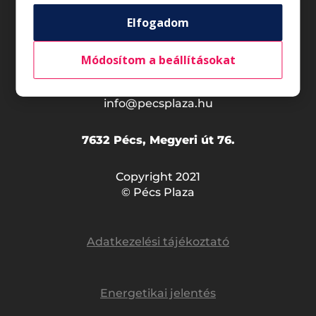
Általános nyitvatartás*
Elfogadom
Hétfő - Szombat
10:00 - 20:00
Vasárnap
09:00 - 18:00
Módosítom a beállításokat
*Az üzletek nyitvatartása eltérő lehet.
info@pecsplaza.hu
7632 Pécs, Megyeri út 76.
Copyright 2021
© Pécs Plaza
Adatkezelési tájékoztató
Energetikai jelentés