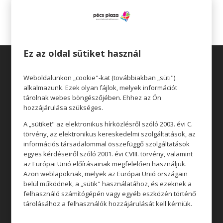
Legutóbbi hozzászólások
Ez az oldal sütiket használ
Weboldalunkon „cookie"-kat (továbbiakban „süti")
alkalmazunk. Ezek olyan fájlok, melyek információt
tárolnak webes böngészőjében. Ehhez az Ön
hozzájárulása szükséges.
Üzletek
A „sütiket" az elektronikus hírközlésről szóló 2003. évi C.
Akciók
törvény, az elektronikus kereskedelmi szolgáltatások, az
információs társadalommal összefüggő szolgáltatások
Aktualitások
egyes kérdéseiről szóló 2001. évi CVIII. törvény, valamint
az Európai Unió előírásainak megfelelően használjuk.
Azon weblapoknak, melyek az Európai Unió országain
belül működnek, a „sütik" használatához, és ezeknek a
Rólunk
felhasználó számítógépén vagy egyéb eszközén történő
tárolásához a felhasználók hozzájárulását kell kérniük.
Állásajánlatok