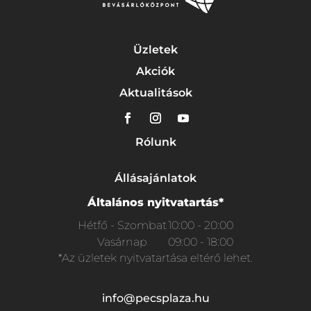
Üzletek
Akciók
Aktualitások
Rólunk
Állásajánlatok
Általános nyitvatartás*
Hétfő - Szombat
10:00 - 20:00
Vasárnap
09:00 - 18:00
*Az üzletek nyitvatartása eltérő lehet.
info@pecsplaza.hu