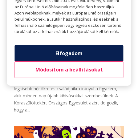
egyes kérdéseiről szóló 2001. évi CVIII. törvény, valamint
az Európai Unió előírásainak megfelelően használjuk.
Azon weblapoknak, melyek az Európai Unió országain
belül működnek, a „sütik" használatához, és ezeknek a
felhasználó számítógépén vagy egyéb eszközén történő
tárolásához a felhasználók hozzájárulását kell kérniük.
Elfogadom
November 17. – Koraszülöttek Világnapja
Szerző:
Tompe Kristóf
|
nov 13, 2024
|
Aktualitások
Módosítom a beállításokat
Minden tizedik gyermek koraszülöttként érkezik világra
Magyarországon. A Koraszülöttek Világnapján a
legkisebb hősökre és családjaikra irányul a figyelem,
akik minden nap újabb kihívásokkal szembesülnek. A
Koraszülöttekért Országos Egyesület azért dolgozik,
hogy a...