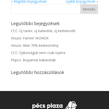
« Régebbi bejegyzések
Újabb bejegyzések »
Legutóbbi bejegyzések
CCC: Új tanév, új kalandok, új kedvencek!
House: Farmer IKONOK
House: Akár 70% kedvezmény
CCC: Újdonságok nem csak nyárra
Pepco: Biopamut babaruhák
Legutóbbi hozzászólások