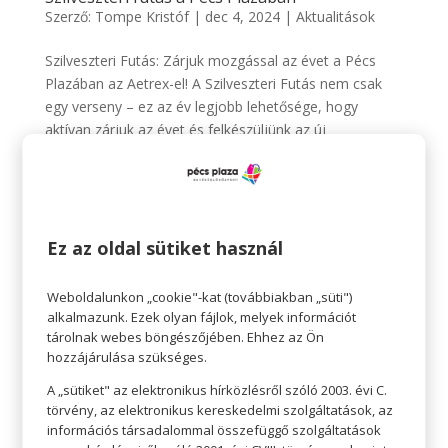
Szerző:
Tompe Kristóf
|
dec 4, 2024
|
Aktualitások
Szilveszteri Futás: Zárjuk mozgással az évet a Pécs
Plazában az Aetrex-el! A Szilveszteri Futás nem csak
egy verseny – ez az év legjobb lehetősége, hogy
aktívan zárjuk az évet és felkészüljünk az új
kihívásokra. Csatlakozz hozzánk a Szilveszteri Futásra,
és ne hagyd...
Ez az oldal sütiket használ
Weboldalunkon „cookie"-kat (továbbiakban „süti")
alkalmazunk. Ezek olyan fájlok, melyek információt
tárolnak webes böngészőjében. Ehhez az Ön
hozzájárulása szükséges.
A „sütiket" az elektronikus hírközlésről szóló 2003. évi C.
törvény, az elektronikus kereskedelmi szolgáltatások, az
információs társadalommal összefüggő szolgáltatások