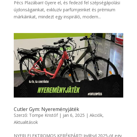
Pécs Plazában! Gyere el, és fedezd fel szépségápolási
újdonságainkat, exkluzív parfümjeinket és prémium
márkáinkat, mindezt egy inspiráló, modern...
Cutler Gym: Nyereményjáték
Szerző:
Tompe Kristóf
|
jan 6, 2025
|
Akciók
,
Aktualitások
NYERJ ELEKTROMOS KERÉKPÁRT! Indítsd 2025-öt egy