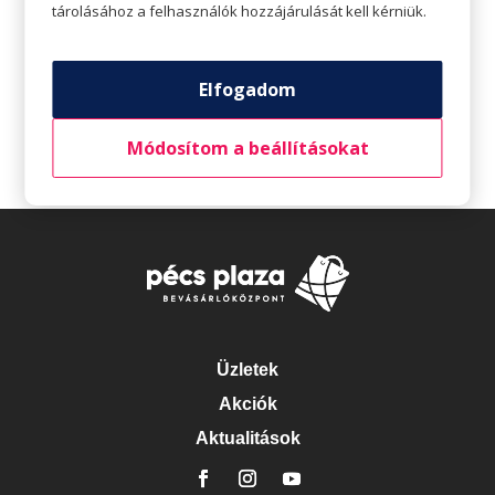
House: Akár 70% kedvezmény
tárolásához a felhasználók hozzájárulását kell kérniük.
CCC: Újdonságok nem csak nyárra
Pepco: Biopamut babaruhák
Elfogadom
Legutóbbi hozzászólások
Módosítom a beállításokat
Üzletek
Akciók
Aktualitások