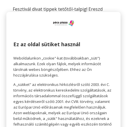
Fesztivál divat tippek tetőtől-talpig! Ereszd
szabadjára a kreativitásod, inspirálódj!
Szerző:
Tavaszi Zsolt
|
aug 18, 2021
|
hello fesztivál
,
hello
,
hello fesztivál videó
Fesztivál divat tippek tetőtől-talpig! Ereszd szabadjára a
Ez az oldal sütiket használ
kreativitásod, inspirálódj! A fesztiválok a nyár
elengedhetetlen részét képezik. Köböl Anita, Frank
Patrícia és Szwajkovszky Veronika ezúttal, egy kötetlen
Weboldalunkon „cookie"-kat (továbbiakban „süti")
alkalmazunk. Ezek olyan fájlok, melyek információt
beszélgetés keretein belül nyújtanak iránymutatást a...
tárolnak webes böngészőjében. Ehhez az Ön
hozzájárulása szükséges.
A „sütiket" az elektronikus hírközlésről szóló 2003. évi C.
törvény, az elektronikus kereskedelmi szolgáltatások, az
információs társadalommal összefüggő szolgáltatások
Legutóbbi bejegyzések
egyes kérdéseiről szóló 2001. évi CVIII. törvény, valamint
az Európai Unió előírásainak megfelelően használjuk.
CCC: Új tanév, új kalandok, új kedvencek!
Azon weblapoknak, melyek az Európai Unió országain
belül működnek, a „sütik" használatához, és ezeknek a
House: Farmer IKONOK
felhasználó számítógépén vagy egyéb eszközén történő