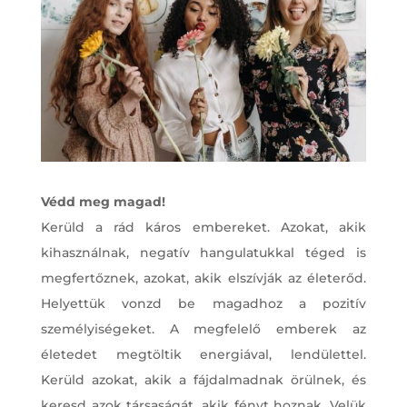
Védd meg magad!
Kerüld a rád káros embereket. Azokat, akik
kihasználnak, negatív hangulatukkal téged is
megfertőznek, azokat, akik elszívják az életerőd.
Helyettük vonzd be magadhoz a pozitív
személyiségeket. A megfelelő emberek az
életedet megtöltik energiával, lendülettel.
Kerüld azokat, akik a fájdalmadnak örülnek, és
keresd azok társaságát, akik fényt hoznak. Velük