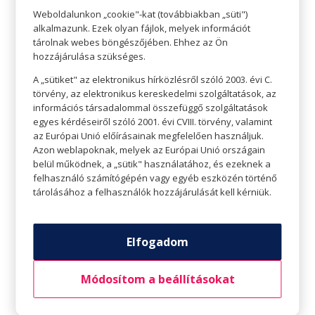
jobbak vagy rosszabbak, csak mások.
Weboldalunkon „cookie"-kat (továbbiakban „süti")
alkalmazunk. Ezek olyan fájlok, melyek információt
tárolnak webes böngészőjében. Ehhez az Ön
hozzájárulása szükséges.
A „sütiket" az elektronikus hírközlésről szóló 2003. évi C.
törvény, az elektronikus kereskedelmi szolgáltatások, az
információs társadalommal összefüggő szolgáltatások
egyes kérdéseiről szóló 2001. évi CVIII. törvény, valamint
az Európai Unió előírásainak megfelelően használjuk.
Azon weblapoknak, melyek az Európai Unió országain
belül működnek, a „sütik" használatához, és ezeknek a
felhasználó számítógépén vagy egyéb eszközén történő
tárolásához a felhasználók hozzájárulását kell kérniük.
Bocsáss meg önmagadnak!
Mindannyian elkövetünk hibákat – nagyokat és
Elfogadom
kisebbeket -, és bár a maguk idejében
földrengetőnek tűnhetnek, valószínűleg
Módosítom a beállításokat
mégsem azok. Az élet halad, neked is így kell