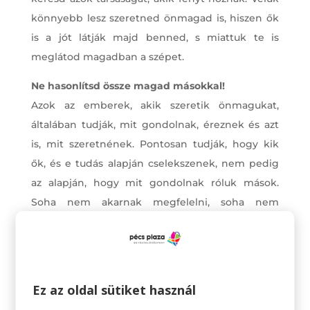
könnyebb lesz szeretned önmagad is, hiszen ők
is a jót látják majd benned, s miattuk te is
meglátod magadban a szépet.
Ne hasonlítsd össze magad másokkal!
Azok az emberek, akik szeretik önmagukat,
általában tudják, mit gondolnak, éreznek és azt
is, mit szeretnének. Pontosan tudják, hogy kik
ők, és e tudás alapján cselekszenek, nem pedig
az alapján, hogy mit gondolnak róluk mások.
Soha nem akarnak megfelelni, soha nem
hasonlítják magukat másokhoz. Tudják, hogy két
ember körülményei mások, így nem
vesztegetnek energiát olyan cselekedetekre,
amik érzelmileg, lelkileg kimerítőek. Nem
Ez az oldal sütiket használ
hasonlítják maguk, mert tudják, mások nem