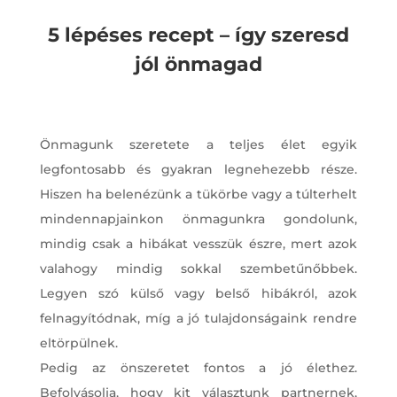
5 lépéses recept – így szeresd
jól önmagad
Önmagunk szeretete a teljes élet egyik
legfontosabb és gyakran legnehezebb része.
Hiszen ha belenézünk a tükörbe vagy a túlterhelt
mindennapjainkon önmagunkra gondolunk,
mindig csak a hibákat vesszük észre, mert azok
valahogy mindig sokkal szembetűnőbbek.
Legyen szó külső vagy belső hibákról, azok
felnagyítódnak, míg a jó tulajdonságaink rendre
eltörpülnek.
Pedig az önszeretet fontos a jó élethez.
Befolyásolja, hogy kit választunk partnernek,