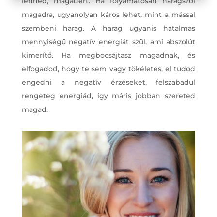
lenned, magadért. Ha folyamatosan haragszol
magadra, ugyanolyan káros lehet, mint a mással
szembeni harag. A harag ugyanis hatalmas
mennyiségű negatív energiát szül, ami abszolút
kimerítő. Ha megbocsájtasz magadnak, és
elfogadod, hogy te sem vagy tökéletes, el tudod
engedni a negatív érzéseket, felszabadul
rengeteg energiád, így máris jobban szereted
magad.