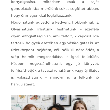
kortyolgatása, miközben csak a saját
gondolatainkba merülünk sokat segíthet abban,
hogy önmagunkkal foglalkozzunk.
Hódolhatunk egyedül a kedvenc hobbinknak is.
Olvashatunk, írhatunk, festhetünk – ezerféle
olyan elfoglaltság van, ami feltölt, kikapcsol. Ide
tartozik hölgyek esetében egy vásárolgatás is. Az
üzletközpont bejárása, cél nélküli nézelődés, a
szép holmik megcsodálása is igazi felüdülés.
Közben megvásárolhatunk egy jó könyvet,
felfrissíthetjük a tavaszi ruhatárunk vagy új illatot
is választhatunk – mind-mind a lelkünk jó
hangulatáért.