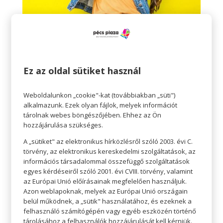
A klasszikus alapdarabok után a tavaszi
ruhatárunkban kapjanak helyet a szezonális
Ez az oldal sütiket használ
színek.
Tavasz esetében ez könnyebb szöveteket,
Weboldalunkon „cookie"-kat (továbbiakban „süti")
alkalmazunk. Ezek olyan fájlok, melyek információt
valamint világosabb és élénkebb színeket
tárolnak webes böngészőjében. Ehhez az Ön
jelent. Ne sajnáljuk az időt, vásárlásaink során az
hozzájárulása szükséges.
üzletközpontban keresse a szemünk az élénk,
A „sütiket" az elektronikus hírközlésről szóló 2003. évi C.
friss, tavaszi színeket is. Kék farmer mellé egy
törvény, az elektronikus kereskedelmi szolgáltatások, az
információs társadalommal összefüggő szolgáltatások
rózsaszín felső? Esetleg egy ragyogó piros? A
egyes kérdéseiről szóló 2001. évi CVIII. törvény, valamint
kiegészítők közül is bátran válogassunk, alap
az Európai Unió előírásainak megfelelően használjuk.
szettünket remekül feldobhatja egy könnyű sál,
Azon weblapoknak, melyek az Európai Unió országain
belül működnek, a „sütik" használatához, és ezeknek a
táska, kalap, és idén még mindig a maszk is.
felhasználó számítógépén vagy egyéb eszközén történő
tárolásához a felhasználók hozzájárulását kell kérniük.