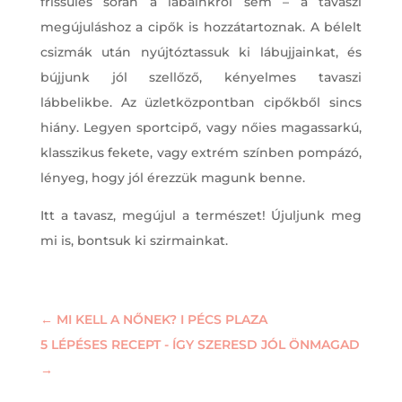
frissülés során a lábainkról sem – a tavaszi
megújuláshoz a cipők is hozzátartoznak. A bélelt
csizmák után nyújtóztassuk ki lábujjainkat, és
bújjunk jól szellőző, kényelmes tavaszi
lábbelikbe. Az üzletközpontban cipőkből sincs
hiány. Legyen sportcipő, vagy nőies magassarkú,
klasszikus fekete, vagy extrém színben pompázó,
lényeg, hogy jól érezzük magunk benne.
Itt a tavasz, megújul a természet! Újuljunk meg
mi is, bontsuk ki szirmainkat.
←
MI KELL A NŐNEK? I PÉCS PLAZA
5 LÉPÉSES RECEPT - ÍGY SZERESD JÓL ÖNMAGAD
→