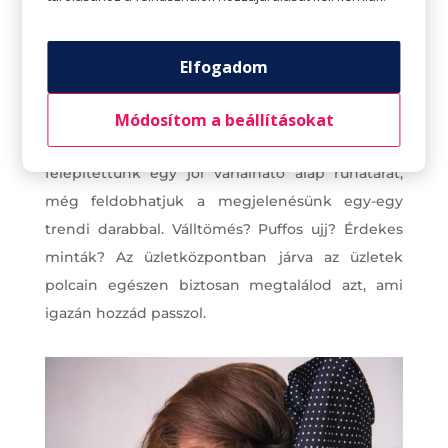
Ha a szekrény már majdnem megtelt csinos
ruhákkal, töltsük ki a hézagokat. Nézzük át, mik
azok a darabok, amik esetleg hiányoznak.
Elfogadom
Szerezzük be ezeket is. Ilyenkor figyelembe
vehetjük az adott évre jellemző friss trendeket,
Módosítom a beállításokat
hiszen attól, hogy a klasszikus darabokból
felépítettünk egy jól variálható alap ruhatárat,
még feldobhatjuk a megjelenésünk egy-egy
trendi darabbal. Válltömés? Puffos ujj? Érdekes
minták? Az üzletközpontban járva az üzletek
polcain egészen biztosan megtalálod azt, ami
igazán hozzád passzol.