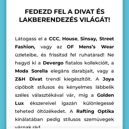
FEDEZD FEL A DIVAT ÉS
LAKBERENDEZÉS VILÁGÁT!
Látogass el a
CCC
,
House
,
Sinsay, Street
Fashion,
vagy az
OF Mens’s Wear
üzleteibe, és frissítsd fel ruhatárad! Ne
hagyd ki a
Devergo
fiatalos kollekcióit, a
Moda Sorella
elegáns darabjait, vagy a
Z&H Divat
trendi kiegészítőit. A
Joya
cipőbolt stílusos és kényelmes lábbelik
széles választékával vár, míg a
Golden
Lux
ékszereivel igazán különlegessé
teheted öltözékedet. A
Rafting Optika
kínálatában pedig stílusos szemüvegek
várnak rád.