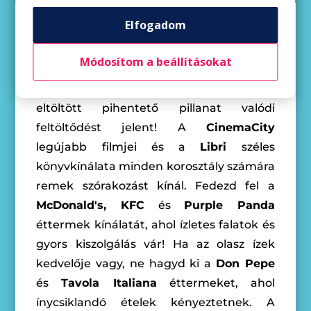
Elfogadom
ÉLMÉNYEK MINDEN ALKALOMRA
Módosítom a beállításokat
Egy jó mozi vagy egy könyv mellett
eltöltött pihentető pillanat valódi
feltöltődést jelent! A
CinemaCity
legújabb filmjei és a
Libri
széles
könyvkínálata minden korosztály számára
remek szórakozást kínál. Fedezd fel a
McDonald's, KFC
és
Purple Panda
éttermek kínálatát, ahol ízletes falatok és
gyors kiszolgálás vár! Ha az olasz ízek
kedvelője vagy, ne hagyd ki a
Don Pepe
és
Tavola Italiana
éttermeket, ahol
ínycsiklandó ételek kényeztetnek. A