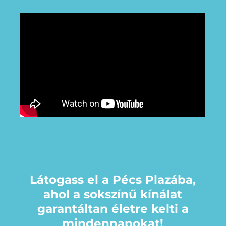
Látogass el a Pécs Plazába,
ahol a sokszínű kínálat
garantáltan életre kelti a
mindennapokat!