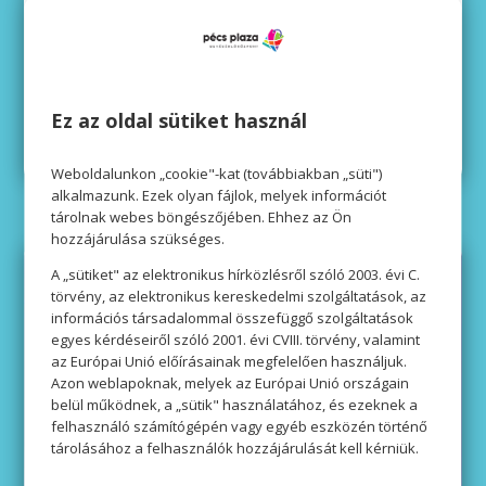
TUDJ MEG TÖBBET
Ez az oldal sütiket használ
Weboldalunkon „cookie"-kat (továbbiakban „süti")
alkalmazunk. Ezek olyan fájlok, melyek információt
tárolnak webes böngészőjében. Ehhez az Ön
hozzájárulása szükséges.
A „sütiket" az elektronikus hírközlésről szóló 2003. évi C.
törvény, az elektronikus kereskedelmi szolgáltatások, az
információs társadalommal összefüggő szolgáltatások
egyes kérdéseiről szóló 2001. évi CVIII. törvény, valamint
az Európai Unió előírásainak megfelelően használjuk.
Azon weblapoknak, melyek az Európai Unió országain
belül működnek, a „sütik" használatához, és ezeknek a
felhasználó számítógépén vagy egyéb eszközén történő
tárolásához a felhasználók hozzájárulását kell kérniük.