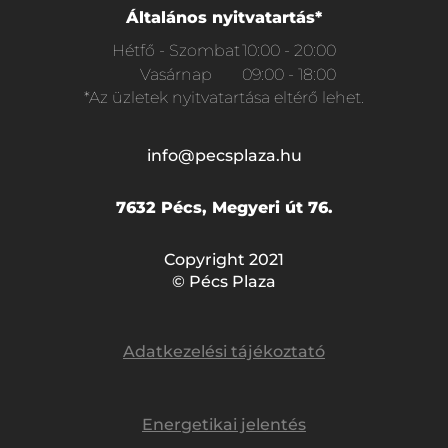
Általános nyitvatartás*
Hétfő - Szombat
10:00 - 20:00
Vasárnap
09:00 - 18:00
*Az üzletek nyitvatartása eltérő lehet.
info@pecsplaza.hu
7632 Pécs, Megyeri út 76.
Copyright 2021
© Pécs Plaza
Adatkezelési tájékoztató
Energetikai jelentés