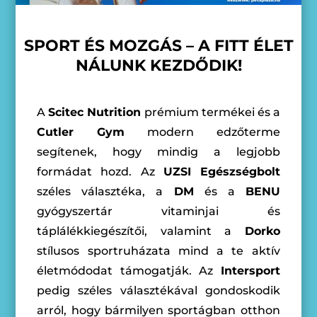
SPORT ÉS MOZGÁS – A FITT ÉLET
NÁLUNK KEZDŐDIK!
A
Scitec Nutrition
prémium termékei és a
Cutler Gym
modern edzőterme
segítenek, hogy mindig a legjobb
formádat hozd. Az
UZSI Egészségbolt
széles választéka, a
DM
és a
BENU
gyógyszertár vitaminjai és
táplálékkiegészítői, valamint a
Dorko
stílusos sportruházata mind a te aktív
életmódodat támogatják. Az
Intersport
pedig széles választékával gondoskodik
arról, hogy bármilyen sportágban otthon