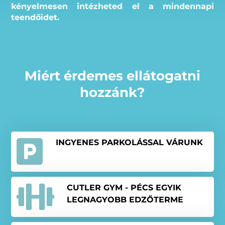
kényelmesen intézheted el a mindennapi
teendőidet.
Miért érdemes ellátogatni
hozzánk?

INGYENES PARKOLÁSSAL VÁRUNK

CUTLER GYM - PÉCS EGYIK
LEGNAGYOBB EDZŐTERME