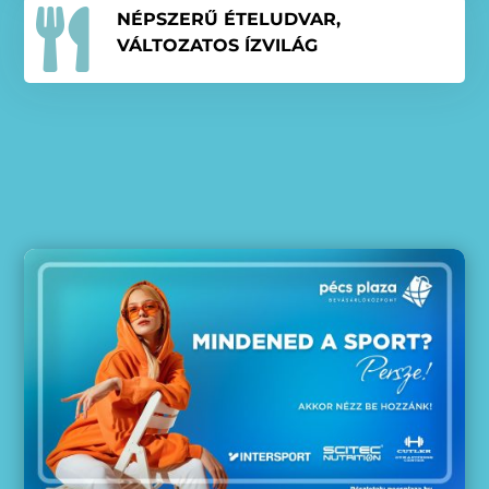

NÉPSZERŰ ÉTELUDVAR,
VÁLTOZATOS ÍZVILÁG