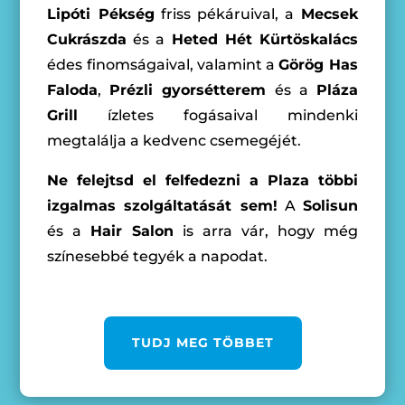
Lipóti Pékség
friss pékáruival, a
Mecsek
Cukrászda
és a
Heted Hét Kürtöskalács
édes finomságaival, valamint a
Görög Has
Faloda
,
Prézli gyorsétterem
és a
Pláza
Grill
ízletes fogásaival mindenki
megtalálja a kedvenc csemegéjét.
Ne felejtsd el felfedezni a Plaza többi
izgalmas szolgáltatását sem!
A
Solisun
és a
Hair Salon
is arra vár, hogy még
színesebbé tegyék a napodat.
TUDJ MEG TÖBBET