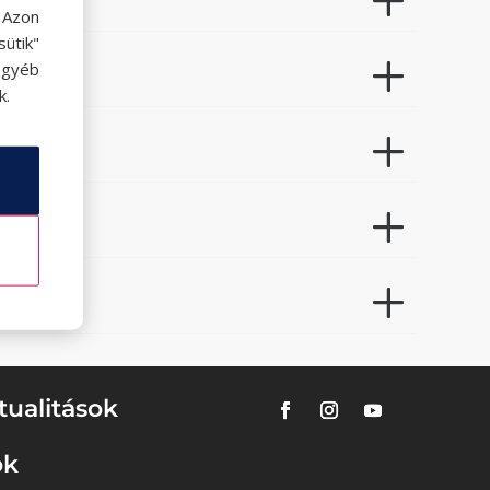
. Azon
ütik"
egyéb
k.
tualitások
ok