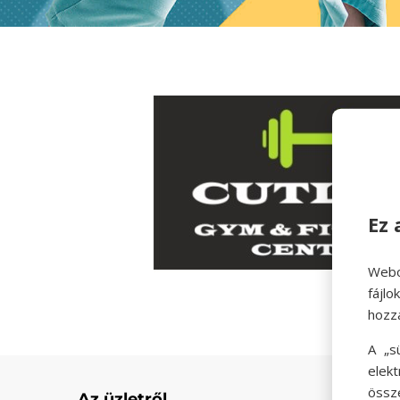
Ez 
Webo
fájl
hozz
A „s
elek
össz
Az üzletről