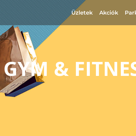
Üzletek
Akciók
Par
 GYM & FITNE