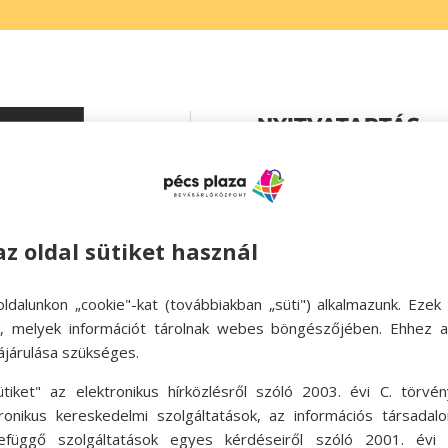
NYITVATARTÁS

Hétfő – péntek 05:

Szombat 05:30-23:
az oldal sütiket használ

Vasárnap 05:30-23
ldalunkon „cookie"-kat (továbbiakban „süti") alkalmazunk. Ezek 
ok, melyek információt tárolnak webes böngészőjében. Ehhez 
ájárulása szükséges.
ütiket" az elektronikus hírközlésről szóló 2003. évi C. törvén
tronikus kereskedelmi szolgáltatások, az információs társadal
efüggő szolgáltatások egyes kérdéseiről szóló 2001. évi C