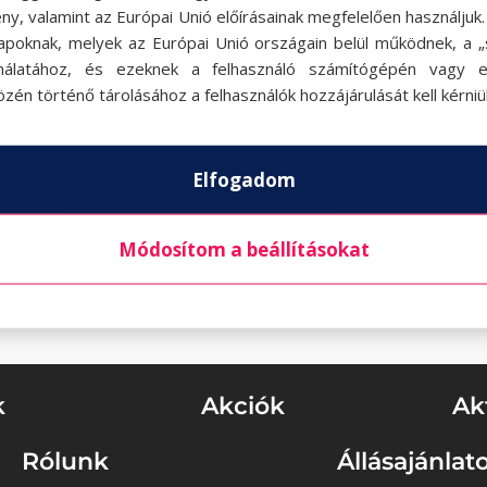
ny, valamint az Európai Unió előírásainak megfelelően használjuk
apoknak, melyek az Európai Unió országain belül működnek, a „s
nálatához, és ezeknek a felhasználó számítógépén vagy 
zén történő tárolásához a felhasználók hozzájárulását kell kérniü
Elfogadom
Módosítom a beállításokat
k
Akciók
Ak
Rólunk
Állásajánlat