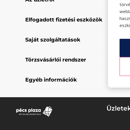
törvé
webl
hasz
Elfogadott fizetési eszközök
eszkö
Saját szolgáltatások
Törzsvásárlói rendszer
Egyéb információk
Üzlete