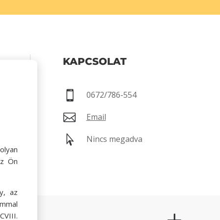
KAPCSOLAT
30-23:30

0672/786-554
30

Email
:30

Nincs megadva
olyan
az Ön
y, az
ommal
VIII.