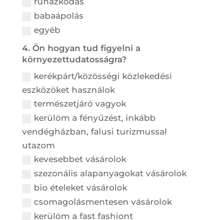
ruházkodás
babaápolás
egyéb
4. Ön hogyan tud figyelni a
környezettudatosságra?
kerékpárt/közösségi közlekedési
eszközöket használok
természetjáró vagyok
kerülöm a fényűzést, inkább
vendégházban, falusi turizmussal
utazom
kevesebbet vásárolok
szezonális alapanyagokat vásárolok
bio ételeket vásárolok
csomagolásmentesen vásárolok
kerülöm a fast fashiont