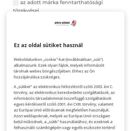
az adott márka fenntarthatósági
törekvései
az adott termék környezetbarát
minősítései
7. Mennyire tartja fontosnak, hogy egy
bevásárló központ környezettudatos
Ez az oldal sütiket használ
legyen?
Weboldalunkon „cookie"-kat (továbbiakban „süti")
nagyon
alkalmazunk. Ezek olyan fájlok, melyek információt
inkább igen
tárolnak webes böngészőjében. Ehhez az Ön
hozzájárulása szükséges.
inkább nem
egyáltalán nem
A „sütiket" az elektronikus hírközlésről szóló 2003. évi C.
törvény, az elektronikus kereskedelmi szolgáltatások, az
8. Ön szerint mit tehet egy bevásárló
információs társadalommal összefüggő szolgáltatások
központ a környezettudatos
egyes kérdéseiről szóló 2001. évi CVIII. törvény, valamint
az Európai Unió előírásainak megfelelően használjuk.
működésért?
Azon weblapoknak, melyek az Európai Unió országain
megújuló energia használata az
belül működnek, a „sütik" használatához, és ezeknek a
felhasználó számítógépén vagy egyéb eszközén történő
épületben