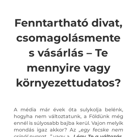
Fenntartható divat,
csomagolásmente
s vásárlás – Te
mennyire vagy
környezettudatos?
A média már évek óta sulykolja belénk,
hogyha nem változtatunk, a Földünk még
ennél is súlyosabb bajba kerül. Vajon melyik
mondás igaz akkor? Az „
egy fecske nem
csinál nyarat…”
vagy a
„
Légy Te a változás,