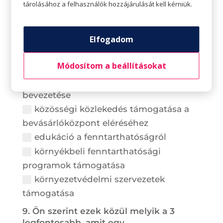
tárolásához a felhasználók hozzájárulását kell kérniük.
energiatakarékos működés
környezetbarát takarító- és
tisztítószerek használata
Elfogadom
szelektív szemétgyűjtés fejlesztése
Módosítom a beállításokat
hulladékmegelőzés az éttermekben,
pl. mosható tányérok, poharak
bevezetése
közösségi közlekedés támogatása a
bevásárlóközpont eléréséhez
edukáció a fenntarthatóságról
környékbeli fenntarthatósági
programok támogatása
környezetvédelmi szervezetek
támogatása
9. Ön szerint ezek közül melyik a 3
legfontosabb, amit egy