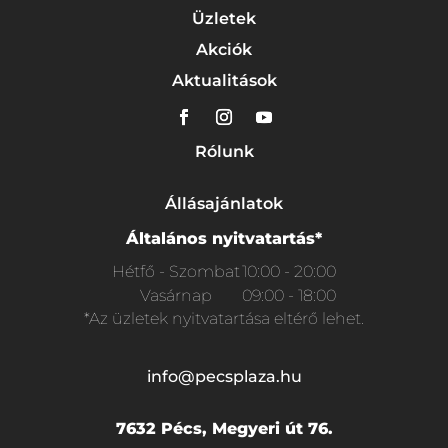
Üzletek
Akciók
Aktualitások
Rólunk
Állásajánlatok
Általános nyitvatartás*
Hétfő - Szombat
10:00 - 20:00
Vasárnap
09:00 - 18:00
*Az üzletek nyitvatartása eltérő lehet.
info@pecsplaza.hu
7632 Pécs, Megyeri út 76.