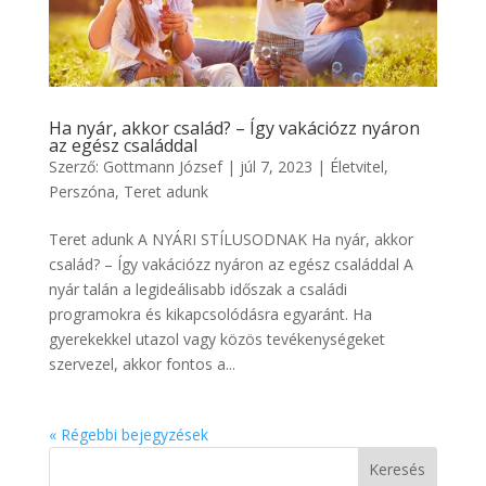
Ha nyár, akkor család? – Így vakációzz nyáron
az egész családdal
Szerző:
Gottmann József
|
júl 7, 2023
|
Életvitel
,
Perszóna
,
Teret adunk
Teret adunk A NYÁRI STÍLUSODNAK Ha nyár, akkor
család? – Így vakációzz nyáron az egész családdal A
nyár talán a legideálisabb időszak a családi
programokra és kikapcsolódásra egyaránt. Ha
gyerekekkel utazol vagy közös tevékenységeket
szervezel, akkor fontos a...
« Régebbi bejegyzések