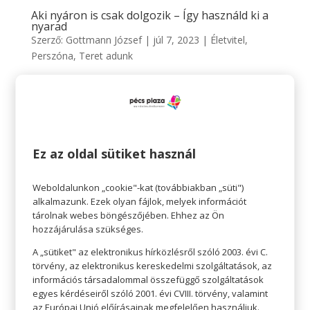
Aki nyáron is csak dolgozik – Így használd ki a
nyarad
Szerző:
Gottmann József
|
júl 7, 2023
|
Életvitel
,
Perszóna
,
Teret adunk
Teret adunk A NYÁRI STÍLUSODNAK Aki nyáron is csak
dolgozik – Így használd ki a nyarad Ismerősen hangzik
a kevés szabadidő és az egész nyáron át tartó munka?
Akkor te nemcsak a nyár, de a munka hőse is vagy! Ha
fontos számodra a kényelem és az egyszerűség,
Ez az oldal sütiket használ
használj ki...
Weboldalunkon „cookie"-kat (továbbiakban „süti")
alkalmazunk. Ezek olyan fájlok, melyek információt
tárolnak webes böngészőjében. Ehhez az Ön
hozzájárulása szükséges.
A „sütiket" az elektronikus hírközlésről szóló 2003. évi C.
törvény, az elektronikus kereskedelmi szolgáltatások, az
információs társadalommal összefüggő szolgáltatások
egyes kérdéseiről szóló 2001. évi CVIII. törvény, valamint
az Európai Unió előírásainak megfelelően használjuk.