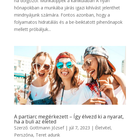
ha dolgozol: Munkatippek a kánikulában A nyári
hónapokban a munkába járás igazi kihívást jelenthet
mindnyájunk számára. Fontos azonban, hogy a
folyamatos hidratálás és a be-beiktatott pihenőnapok
mellett próbáljuk...
A partiarc megérkezett – Így élvezd ki a nyarat,
ha a buli az életed
Szerző:
Gottmann József
|
júl 7, 2023
|
Életvitel
,
Perszóna
,
Teret adunk