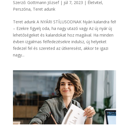
Szerző:
Gottmann József
|
júl 7, 2023
|
Életvitel
,
Perszóna
,
Teret adunk
Teret adunk A NYÁRI STÍLUSODNAK Nyári kalandra fel!
– Ezekre figyelj oda, ha nagy utazó vagy Az új nyár új
lehetőségeket és kalandokat hoz magával. Ha minden
évben izgalmas felfedezésekre indulsz, új helyeket
fedezel fel és szereted az útkeresést, akkor te igazi
nagy...