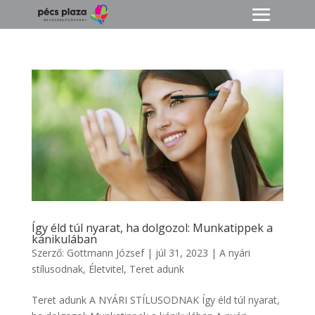
Így éld túl nyarat, ha dolgozol: Munkatippek a
kánikulában
Szerző:
Gottmann József
|
júl 31, 2023
|
A nyári
stílusodnak
,
Életvitel
,
Teret adunk
Teret adunk A NYÁRI STÍLUSODNAK Így éld túl nyarat,