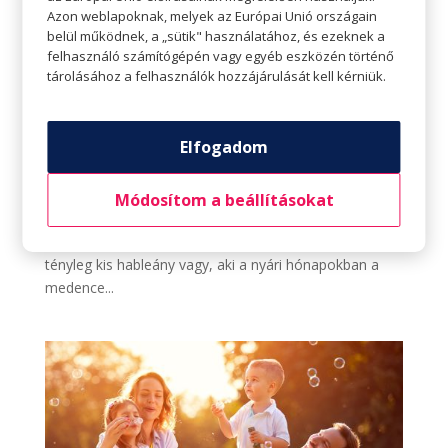
Azon weblapoknak, melyek az Európai Unió országain
belül működnek, a „sütik" használatához, és ezeknek a
felhasználó számítógépén vagy egyéb eszközén történő
Merülj el a nyárias hangulatban – Vízimádóként
tárolásához a felhasználók hozzájárulását kell kérniük.
is élvezd ki az idei nyarat
Szerző:
Gottmann József
|
júl 7, 2023
|
Életvitel
,
Perszóna
,
Teret adunk
Elfogadom
Teret adunk A NYÁRI STÍLUSODNAK Merülj el a
nyárias hangulatban – Vízimádóként is élvezd ki az idei
Módosítom a beállításokat
nyarat Ha nyár, akkor neked csak a vízpart játszik?
Csak akkor jössz ki a vízből, ha már kirángatnak? Ha
tényleg kis hableány vagy, aki a nyári hónapokban a
medence...