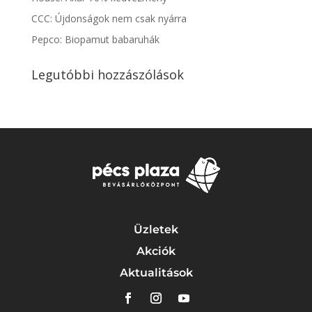
CCC: Újdonságok nem csak nyárra
Pepco: Biopamut babaruhák
Legutóbbi hozzászólások
Üzletek
Akciók
Aktualitások