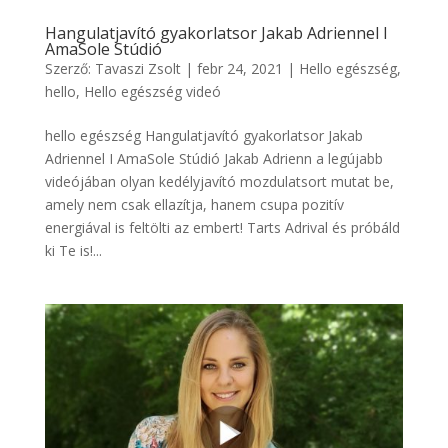
Hangulatjavító gyakorlatsor Jakab Adriennel I
AmaSole Stúdió
Szerző:
Tavaszi Zsolt
|
febr 24, 2021
|
Hello egészség
,
hello
,
Hello egészség videó
hello egészség Hangulatjavító gyakorlatsor Jakab
Adriennel I AmaSole Stúdió Jakab Adrienn a legújabb
videójában olyan kedélyjavító mozdulatsort mutat be,
amely nem csak ellazítja, hanem csupa pozitív
energiával is feltölti az embert! Tarts Adrival és próbáld
ki Te is!...