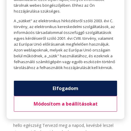
15...
tárolnak webes böngészőjében. Ehhez az Ön
hozzájárulása szükséges.
A „sütiket" az elektronikus hírközlésről szóló 2003. évi C.
törvény, az elektronikus kereskedelmi szolgáltatások, az
információs társadalommal összefüggő szolgáltatások
egyes kérdéseiről szóló 2001. évi CVIII. törvény, valamint
az Európai Unió előírásainak megfelelően használjuk.
Azon weblapoknak, melyek az Európai Unió országain
belül működnek, a „sütik" használatához, és ezeknek a
felhasználó számítógépén vagy egyéb eszközén történő
tárolásához a felhasználók hozzájárulását kell kérniük.
Elfogadom
Tervezd meg a napod, kevésbé leszel stresszes!
Módosítom a beállításokat
Szerző:
Tavaszi Zsolt
|
febr 22, 2021
|
Hello egészség
,
hello
hello egészség Tervezd meg a napod, kevésbé leszel