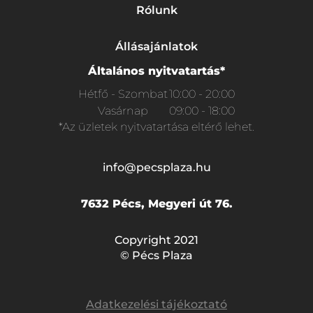
Rólunk
Állásajánlatok
Általános nyitvatartás*
Hétfő - Szombat
10:00 - 20:00
Vasárnap
09:00 - 18:00
*Az üzletek nyitvatartása eltérő lehet.
info@pecsplaza.hu
7632 Pécs, Megyeri út 76.
Copyright 2021
© Pécs Plaza
Adatkezelési tájékoztató