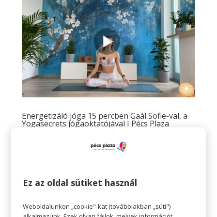
Energetizáló jóga 15 percben Gaál Sofie-val, a
Yogasecrets jógaoktatójával I Pécs Plaza
Szerző:
Tavaszi Zsolt
|
febr 22, 2021
|
Hello egészség
,
hello
,
Hello egészség videó
hello egészség Energetizáló jóga 15 percben Gaál
Sofie-val, a Yogasecrets jógaoktatójával I Pécs Plaza
Ez az oldal sütiket használ
Frissítsd fel magad ezzel a 15 perces energetizáló
gyakorlatsorral bármely napszakban és élvezd a pozitív
Weboldalunkon „cookie"-kat (továbbiakban „süti")
hatásait! Nincs másra szükséged, csak egy matracra és
alkalmazunk. Ezek olyan fájlok, melyek információt