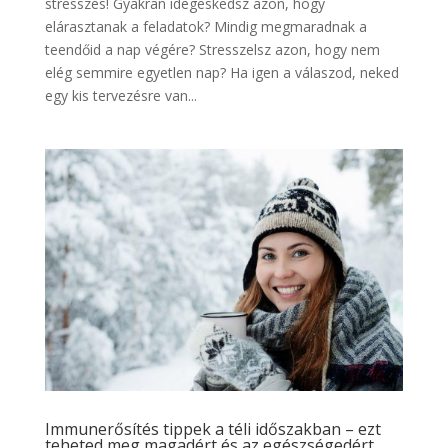
stresszes! Gyakran idegeskedsz azon, hogy
elárasztanak a feladatok? Mindig megmaradnak a
teendőid a nap végére? Stresszelsz azon, hogy nem
elég semmire egyetlen nap? Ha igen a válaszod, neked
egy kis tervezésre van...
Immunerősítés tippek a téli időszakban – ezt
teheted meg magadért és az egészségedért