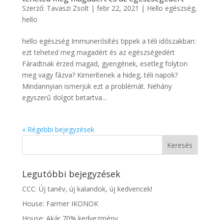
Szerző:
Tavaszi Zsolt
|
febr 22, 2021
|
Hello egészség
,
hello
hello egészség Immunerősítés tippek a téli időszakban:
ezt teheted meg magadért és az egészségedért
Fáradtnak érzed magad, gyengének, esetleg folyton
meg vagy fázva? Kimerítenek a hideg, téli napok?
Mindannyian ismerjük ezt a problémát. Néhány
egyszerű dolgot betartva...
« Régebbi bejegyzések
Legutóbbi bejegyzések
CCC: Új tanév, új kalandok, új kedvencek!
House: Farmer IKONOK
House: Akár 70% kedvezmény